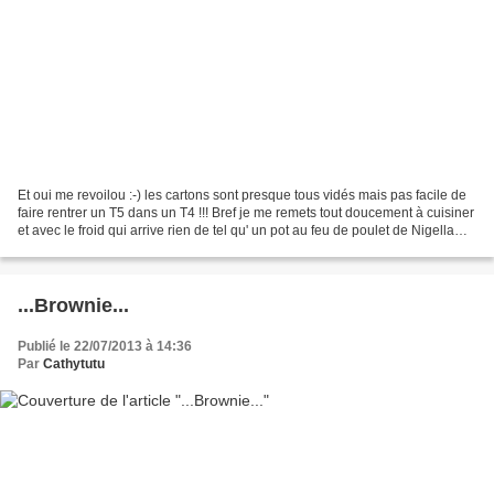
Et oui me revoilou :-) les cartons sont presque tous vidés mais pas facile de
faire rentrer un T5 dans un T4 !!! Bref je me remets tout doucement à cuisiner
et avec le froid qui arrive rien de tel qu' un pot au feu de poulet de Nigella
bien sur !!! Recette...
...Brownie...
Publié le 22/07/2013 à 14:36
Par
Cathytutu