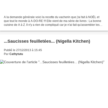
A la demande générale voici la recette du vacherin que j'ai fait à NOËL et
que tout le monde à A-DO-RE !!! Elle vient de ma série de livres : La bonne
cuisine de A à Z. Il n'y a rien de compliqué car je n'ai fait qu'assembler les
ingrédients mais bon...
...Saucisses feuilletées... (Nigella Kitchen)
Publié le 27/12/2013 à 15:45
Par
Cathytutu