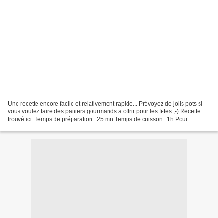
Une recette encore facile et relativement rapide... Prévoyez de jolis pots si
vous voulez faire des paniers gourmands à offrir pour les fêtes ;-) Recette
trouvé ici. Temps de préparation : 25 mn Temps de cuisson : 1h Pour
l’équivalent de 2 gros pots de...