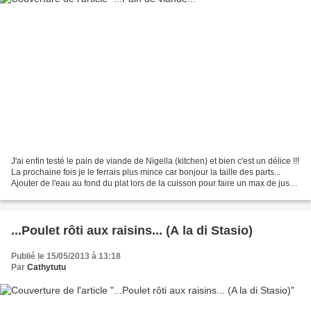
J'ai enfin testé le pain de viande de Nigella (kitchen) et bien c'est un délice !!!
La prochaine fois je le ferrais plus mince car bonjour la taille des parts...
Ajouter de l'eau au fond du plat lors de la cuisson pour faire un max de jus
c'est encore...
...Poulet rôti aux raisins... (A la di Stasio)
Publié le 15/05/2013 à 13:18
Par
Cathytutu