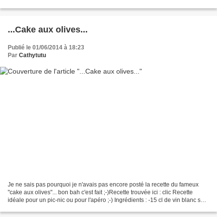
Vanille Pépites de chocolat et/ou...
...Cake aux olives...
Publié le 01/06/2014 à 18:23
Par
Cathytutu
Je ne sais pas pourquoi je n'avais pas encore posté la recette du fameux
"cake aux olives"... bon bah c'est fait ;-)Recette trouvée ici : clic Recette
idéale pour un pic-nic ou pour l'apéro ;-) Ingrédients : -15 cl de vin blanc sec
- 15 cl d'huile d'olive...