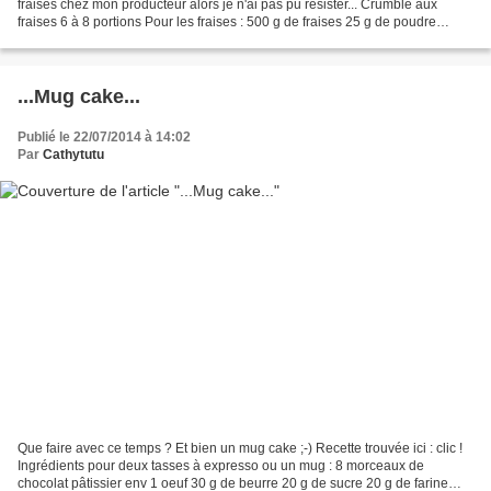
fraises chez mon producteur alors je n'ai pas pu résister... Crumble aux
fraises 6 à 8 portions Pour les fraises : 500 g de fraises 25 g de poudre
d'amande 50 g de sucre...
...Mug cake...
Publié le 22/07/2014 à 14:02
Par
Cathytutu
Que faire avec ce temps ? Et bien un mug cake ;-) Recette trouvée ici : clic !
Ingrédients pour deux tasses à expresso ou un mug : 8 morceaux de
chocolat pâtissier env 1 oeuf 30 g de beurre 20 g de sucre 20 g de farine