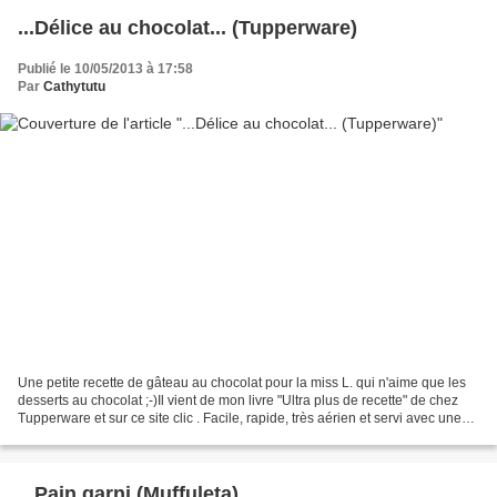
...Délice au chocolat... (Tupperware)
Publié le 10/05/2013 à 17:58
Par
Cathytutu
Une petite recette de gâteau au chocolat pour la miss L. qui n'aime que les
desserts au chocolat ;-)Il vient de mon livre "Ultra plus de recette" de chez
Tupperware et sur ce site clic . Facile, rapide, très aérien et servi avec une
crème anglaise ou...
...Pain garni (Muffuleta)...