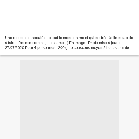
Une recette de taboulé que tout le monde aime et qui est très facile et rapide
à faire ! Recette comme je les aime ;-) En image : Photo mise à jour le
27/07/2020 Pour 4 personnes : 200 g de couscous moyen 2 belles tomates 2
oignons nouveaux ou 1 normal...