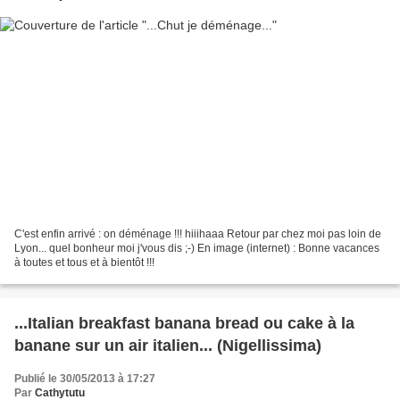
C'est enfin arrivé : on déménage !!! hiiihaaa Retour par chez moi pas loin de
Lyon... quel bonheur moi j'vous dis ;-) En image (internet) : Bonne vacances
à toutes et tous et à bientôt !!!
...Italian breakfast banana bread ou cake à la
banane sur un air italien... (Nigellissima)
Publié le 30/05/2013 à 17:27
Par
Cathytutu