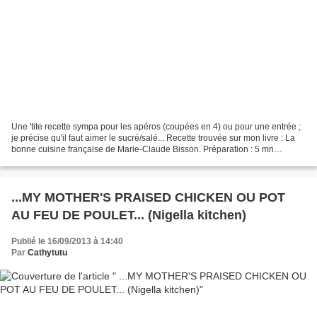
Une 'tite recette sympa pour les apéros (coupées en 4) ou pour une entrée ;
je précise qu'il faut aimer le sucré/salé... Recette trouvée sur mon livre : La
bonne cuisine française de Marie-Claude Bisson. Préparation : 5 mn
Cuisson : 20 mn 340 calories...
...MY MOTHER'S PRAISED CHICKEN OU POT
AU FEU DE POULET... (Nigella kitchen)
Publié le 16/09/2013 à 14:40
Par
Cathytutu