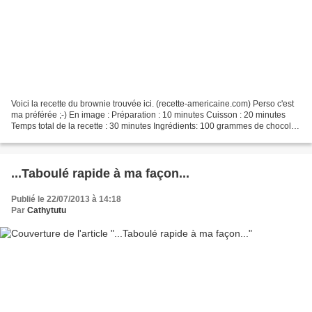
Voici la recette du brownie trouvée ici. (recette-americaine.com) Perso c'est
ma préférée ;-) En image : Préparation : 10 minutes Cuisson : 20 minutes
Temps total de la recette : 30 minutes Ingrédients: 100 grammes de chocolat
noir 150 grammes de sucre...
...Taboulé rapide à ma façon...
Publié le 22/07/2013 à 14:18
Par
Cathytutu