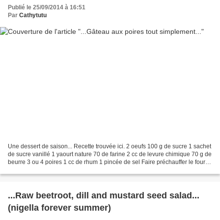
Publié le 25/09/2014 à 16:51
Par
Cathytutu
Une dessert de saison... Recette trouvée ici. 2 oeufs 100 g de sucre 1 sachet
de sucre vanillé 1 yaourt nature 70 de farine 2 cc de levure chimique 70 g de
beurre 3 ou 4 poires 1 cc de rhum 1 pincée de sel Faire préchauffer le four à
180°-Th 6 Mélanger...
...Raw beetroot, dill and mustard seed salad...
(nigella forever summer)