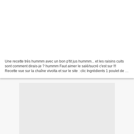
Une recette très hummm avec un bon p'tit jus hummm... et les raisins cuits
sont comment dirais-je ? hummm Faut aimer le salé/sucré c'est sur !!!
Recette vue sur la chaîne vivolta et sur le site : clic Ingrédients 1 poulet de 2
kg (4 lb) coupé en 8 ou...