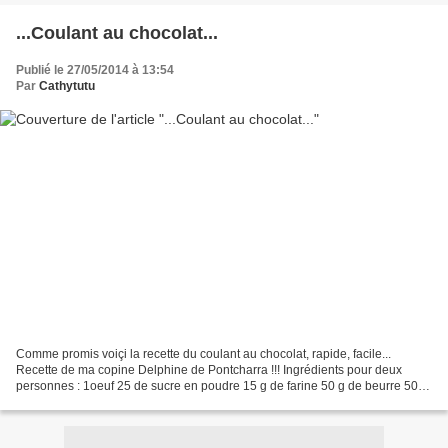
...Coulant au chocolat...
Publié le 27/05/2014 à 13:54
Par
Cathytutu
Comme promis voiçi la recette du coulant au chocolat, rapide, facile...
Recette de ma copine Delphine de Pontcharra !!! Ingrédients pour deux
personnes : 1oeuf 25 de sucre en poudre 15 g de farine 50 g de beurre 50 g
de chocolat noir 2 ramequins beurrés...