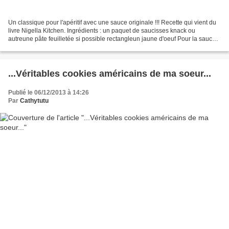
Un classique pour l'apéritif avec une sauce originale !!! Recette qui vient du
livre Nigella Kitchen. Ingrédients : un paquet de saucisses knack ou
autreune pâte feuilletée si possible rectangleun jaune d'oeuf Pour la sauce
:100 g de moutarde100 g de...
...Véritables cookies américains de ma soeur...
Publié le 06/12/2013 à 14:26
Par
Cathytutu