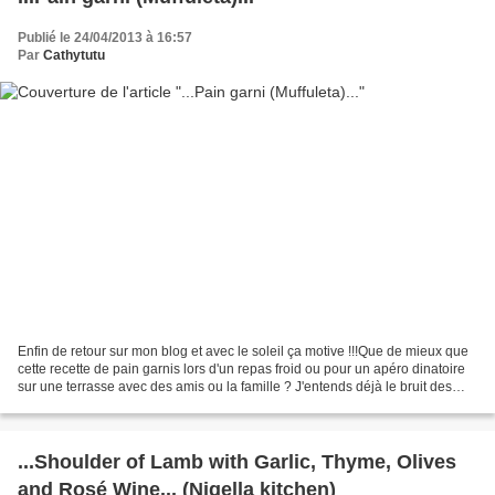
Publié le 24/04/2013 à 16:57
Par
Cathytutu
Enfin de retour sur mon blog et avec le soleil ça motive !!!Que de mieux que
cette recette de pain garnis lors d'un repas froid ou pour un apéro dinatoire
sur une terrasse avec des amis ou la famille ? J'entends déjà le bruit des
glaçons dans les verres......
...Shoulder of Lamb with Garlic, Thyme, Olives
and Rosé Wine... (Nigella kitchen)