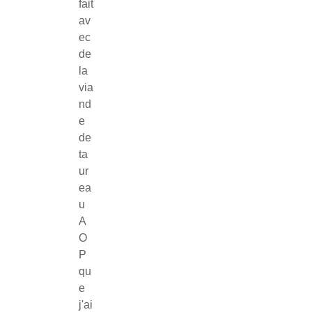
fait
av
ec
de
la
via
nd
e
de
ta
ur
ea
u
A
O
P
qu
e
j'ai