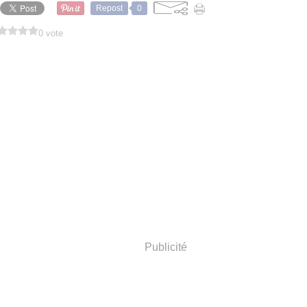
Repost
0
0 vote
Publicité