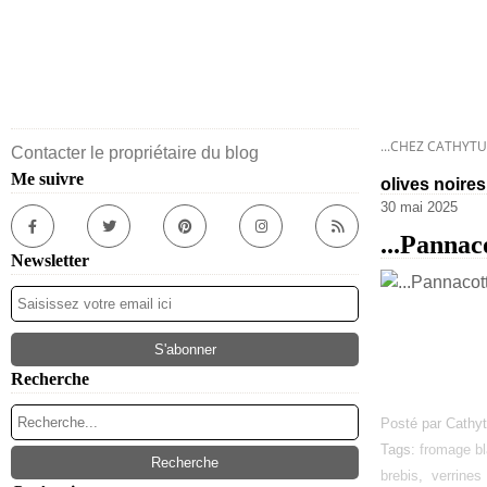
...CHEZ CATHYTU
Contacter le propriétaire du blog
Me suivre
olives noires
30 mai 2025
...Pannac
Newsletter
Recherche
Posté par Cathyt
Tags:
fromage b
brebis
,
verrines