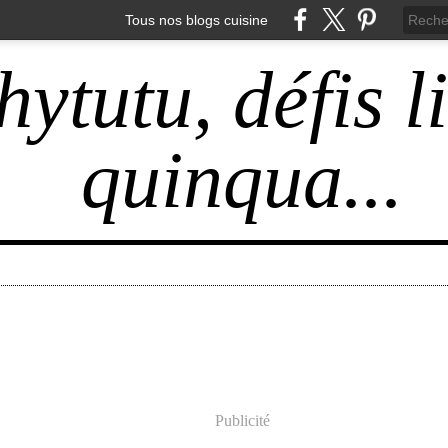
Tous nos blogs cuisine
hytutu, défis l
quinqua...
Publicité