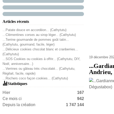
Articles récents
...Patate douce en accordéon... (Cathytutu)
...Clémentines corses au sirop léger... (Cathytutu)
...Terrine gourmande de pommes goût tatin...
(Cathytutu, gourmand, facile, léger)
...Délicieux cookies chocolat blanc et cranberries...
(Cathytutu)
19 décembre 20
...SOS Cookies ou cookies à offrir... (Cathytutu, DIY,
Noël, anniversaire...)
...Gardia
...Verrines ou gâteau très chocolaté... (Cathytutu,
Andrieu, 
Régilait, facile, rapide)
...Rochers coco façon cookies... (Cathytutu)
Statistiques
Hier
167
Ce mois ci
942
Depuis la création
1 747 144