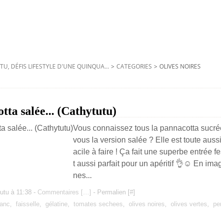
TU, DÉFIS LIFESTYLE D'UNE QUINQUA...
>
CATEGORIES
>
OLIVES NOIRES
otta salée... (Cathytutu)
Vous connaissez tous la pannacotta sucr
vous la version salée ? Elle est toute aussi
acile à faire ! Ça fait une superbe entrée fe
t aussi parfait pour un apéritif 👌☺️ En imag
nes...
utu à 11:38 -
Commentaires [
…
]
- Permalien [
#
]
lanc
,
faisselle
,
gélatine
,
tomates sechees
,
olives noires
,
olives vertes
,
per