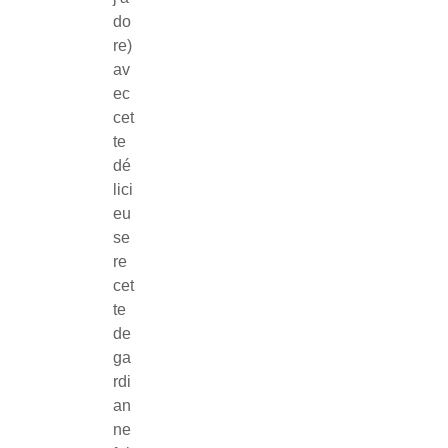
do
re)
av
ec
cet
te
dé
lici
eu
se
re
cet
te
de
ga
rdi
an
ne