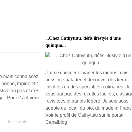
...Chez Cathytutu, défis lifestyle d'une
quinqua...
J'aime cuisiner et varier les menus mais
ée mais connaissez
aussi me balader et découvrir des lieux
 bonne, rapide et f
insolites ou des spécialités culinaires. Je
stive ou pas et c'es
vous partage des recettes faciles, classiq
e : Pour 2 à 4 verri
revisitées et parfois légère. Je suis aussi
adepte du local, du bio, du made in France
Voir le profil de
Cathytutu
sur le portail
sil
,
fromage de
Canalblog