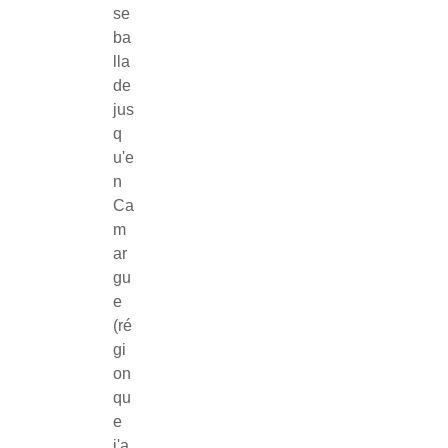
se
ba
lla
de
jus
q
u'e
n
Ca
m
ar
gu
e
(ré
gi
on
qu
e
j'a