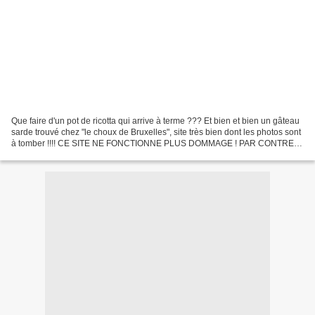
Que faire d'un pot de ricotta qui arrive à terme ??? Et bien et bien un gâteau
sarde trouvé chez "le choux de Bruxelles", site très bien dont les photos sont
à tomber !!!! CE SITE NE FONCTIONNE PLUS DOMMAGE ! PAR CONTRE
ELLE A UN COMPTE INSTAGRAM / CLIC...