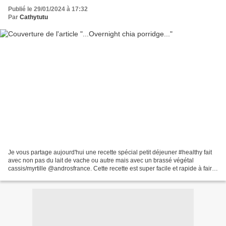
Publié le 29/01/2024 à 17:32
Par
Cathytutu
Je vous partage aujourd'hui une recette spécial petit déjeuner #healthy fait
avec non pas du lait de vache ou autre mais avec un brassé végétal
cassis/myrtille @androsfrance. Cette recette est super facile et rapide à faire
et ne demande que très peu...