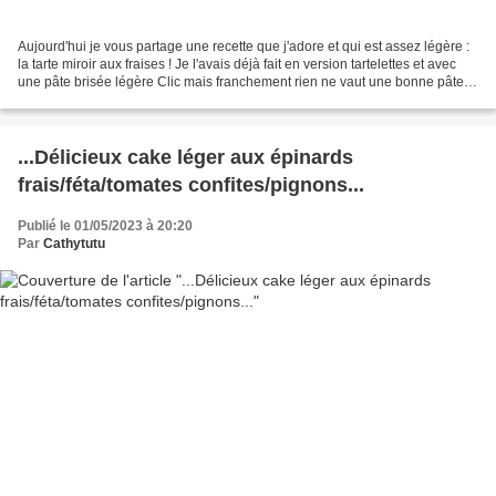
Aujourd'hui je vous partage une recette que j'adore et qui est assez légère :
la tarte miroir aux fraises ! Je l'avais déjà fait en version tartelettes et avec
une pâte brisée légère Clic mais franchement rien ne vaut une bonne pâte
sablée ;-) En image...
...Délicieux cake léger aux épinards
frais/féta/tomates confites/pignons...
Publié le 01/05/2023 à 20:20
Par
Cathytutu