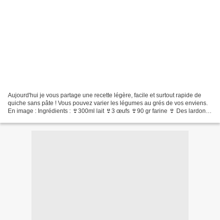
Aujourd'hui je vous partage une recette légère, facile et surtout rapide de
quiche sans pâte ! Vous pouvez varier les légumes au grés de vos enviens.
En image : Ingrédients : 👙300ml lait 👙3 œufs 👙90 gr farine 👙 Des lardons
ici de mon producteur ou mieux...