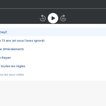
 DayZ
 a 13 ans (et vous l'avez ignoré)
e (littéralement)
im Rayan
 toutes les règles
s les jeux vidéo
us choquant de Rockstar ? - Le scandale BULLY
e plus moche de Steam
du RÊVE tourne au CAUCHEMAR