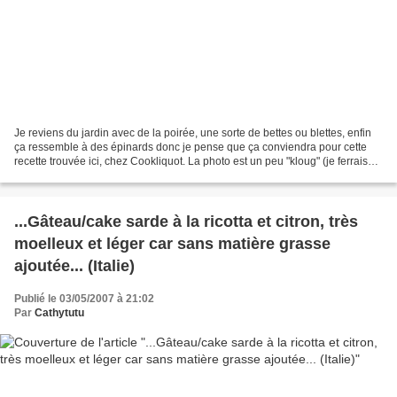
Je reviens du jardin avec de la poirée, une sorte de bettes ou blettes, enfin
ça ressemble à des épinards donc je pense que ça conviendra pour cette
recette trouvée ici, chez Cookliquot. La photo est un peu "kloug" (je ferrais
mieux la prochaine fois)....
...Gâteau/cake sarde à la ricotta et citron, très
moelleux et léger car sans matière grasse
ajoutée... (Italie)
Publié le 03/05/2007 à 21:02
Par
Cathytutu