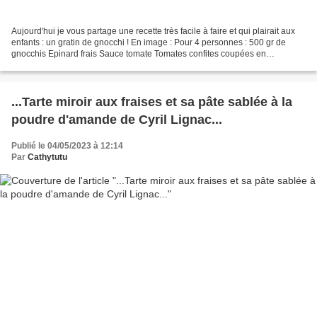
Aujourd'hui je vous partage une recette très facile à faire et qui plairait aux
enfants : un gratin de gnocchi ! En image : Pour 4 personnes : 500 gr de
gnocchis Epinard frais Sauce tomate Tomates confites coupées en
morceaux Mozzarella Olives noires...
...Tarte miroir aux fraises et sa pâte sablée à la
poudre d'amande de Cyril Lignac...
Publié le 04/05/2023 à 12:14
Par
Cathytutu