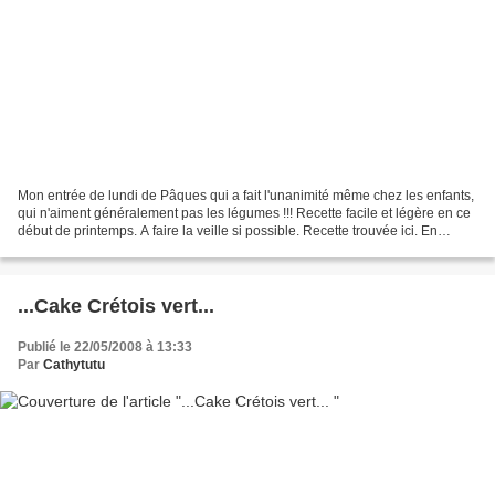
Mon entrée de lundi de Pâques qui a fait l'unanimité même chez les enfants,
qui n'aiment généralement pas les légumes !!! Recette facile et légère en ce
début de printemps. A faire la veille si possible. Recette trouvée ici. En
image : Pour 8 personnes...
...Cake Crétois vert...
Publié le 22/05/2008 à 13:33
Par
Cathytutu