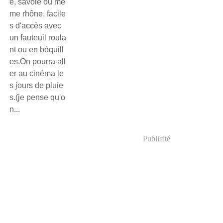
e, savoie ou mê
me rhône, facile
s d'accès avec
un fauteuil roula
nt ou en béquill
es.On pourra all
er au cinéma le
s jours de pluie
s.(je pense qu'o
n...
Publicité