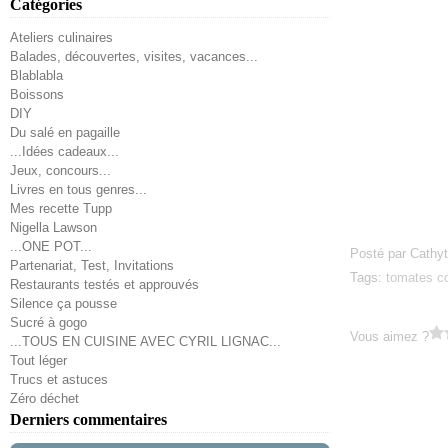
Catégories
Ateliers culinaires
Balades, découvertes, visites, vacances...
Blablabla
Boissons
DIY
Du salé en pagaille
...Idées cadeaux...
Jeux, concours...
Livres en tous genres...
Mes recette Tupp
Nigella Lawson
...ONE POT...
Posté par Cathyt
Partenariat, Test, Invitations
Tags:
tomates co
Restaurants testés et approuvés
Silence ça pousse
Sucré à gogo
Vous aimez ?
...TOUS EN CUISINE AVEC CYRIL LIGNAC...
Tout léger
Trucs et astuces
Zéro déchet
Derniers commentaires