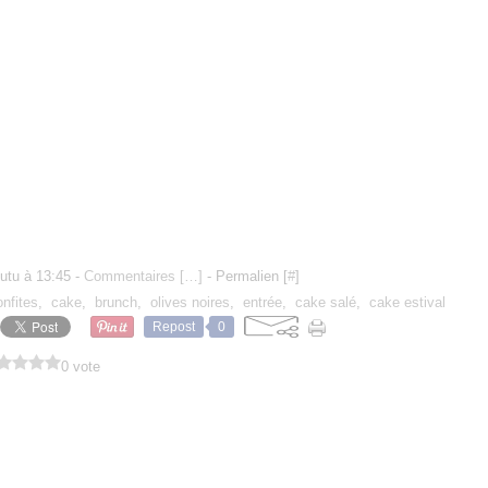
utu à 13:45 -
Commentaires [
…
]
- Permalien [
#
]
nfites
,
cake
,
brunch
,
olives noires
,
entrée
,
cake salé
,
cake estival
Repost
0
0 vote