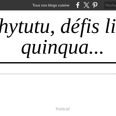
Tous nos blogs cuisine
hytutu, défis l
quinqua...
Publicité