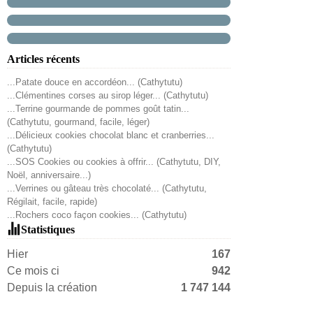
Articles récents
...Patate douce en accordéon... (Cathytutu)
...Clémentines corses au sirop léger... (Cathytutu)
...Terrine gourmande de pommes goût tatin...
(Cathytutu, gourmand, facile, léger)
...Délicieux cookies chocolat blanc et cranberries...
(Cathytutu)
...SOS Cookies ou cookies à offrir... (Cathytutu, DIY,
Noël, anniversaire...)
...Verrines ou gâteau très chocolaté... (Cathytutu,
Régilait, facile, rapide)
...Rochers coco façon cookies... (Cathytutu)
Statistiques
Hier
167
Ce mois ci
942
Depuis la création
1 747 144