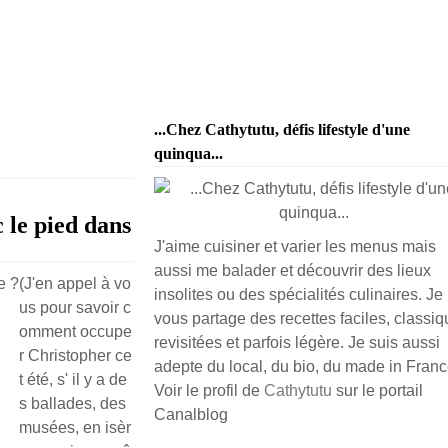
...Chez Cathytutu, défis lifestyle d'une
quinqua...
c le pied dans
J'aime cuisiner et varier les menus mais
aussi me balader et découvrir des lieux
(J'en appel à vo
insolites ou des spécialités culinaires. Je
us pour savoir c
vous partage des recettes faciles, classiq
omment occupe
revisitées et parfois légère. Je suis aussi
r Christopher ce
adepte du local, du bio, du made in France
t été, s' il y a de
Voir le profil de
Cathytutu
sur le portail
s ballades, des
Canalblog
musées, en isèr