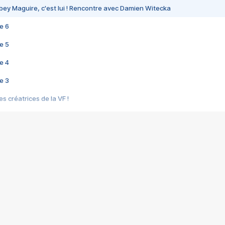
bey Maguire, c'est lui ! Rencontre avec Damien Witecka
e 6
e 5
e 4
e 3
s créatrices de la VF !
e 2
e 1
e Mektoub My Love arrive enfin ! Rencontre avec Shaïn Boumedine et Sal
i : après Toni en famille
elle réalise le bouleversant Dites lui que je l'aime
ais ! Rencontre autour de Vie privée de Rebecca Zlotowski
 de Marguerite, Grave... Rencontre avec Ella Rumpf