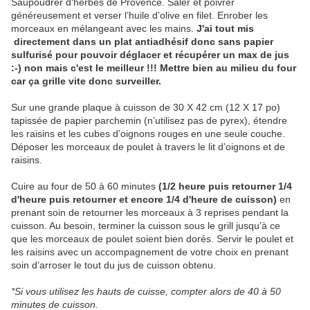
Saupoudrer d‘herbes de Provence. Saler et poivrer
généreusement et verser l’huile d’olive en filet. Enrober les
morceaux en mélangeant avec les mains.
J'ai tout mis
directement dans un plat antiadhésif donc sans papier
sulfurisé pour pouvoir déglacer et récupérer un max de jus
:-) non mais c'est le meilleur !!! Mettre bien au milieu du four
car ça grille vite donc surveiller.
Sur une grande plaque à cuisson de 30 X 42 cm (12 X 17 po)
tapissée de papier parchemin (n’utilisez pas de pyrex), étendre
les raisins et les cubes d’oignons rouges en une seule couche.
Déposer les morceaux de poulet à travers le lit d’oignons et de
raisins.
Cuire au four de 50 à 60 minutes
(1/2 heure puis retourner 1/4
d'heure puis retourner et encore 1/4 d'heure de cuisson)
en
prenant soin de retourner les morceaux à 3 reprises pendant la
cuisson. Au besoin, terminer la cuisson sous le grill jusqu’à ce
que les morceaux de poulet soient bien dorés. Servir le poulet et
les raisins avec un accompagnement de votre choix en prenant
soin d’arroser le tout du jus de cuisson obtenu.
*Si vous utilisez les hauts de cuisse, compter alors de 40 à 50
minutes de cuisson.