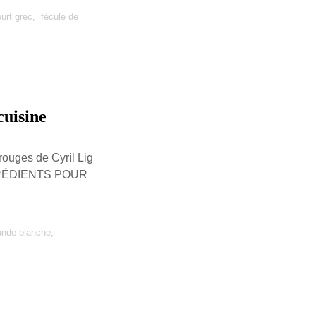
urt grec
,
fécule de
cuisine
rouges de Cyril Lig
INGRÉDIENTS POUR
nde blanche
,