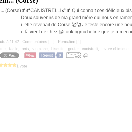
elli... (Corse)
🍂🍂CANISTRELLI🍂🍂 Qui connait ces délicieux bisc
Doux souvenirs de ma grand mère qui nous en ramena
u'elle revenait de Corse 🥰🥰 Je teste encore une nouv
e là vient de chez @cookingmicheline que je remercie
utu à 11:42 -
Commentaires [
…
]
- Permalien [
#
]
rse
,
facile
,
anis
,
vin blanc
,
biscuits
,
gouter
,
canistrelli
,
levure chimique
Repost
0
1 vote