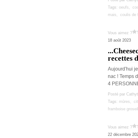
Tags:
oeufs
,
co
mais
,
coulis de 
Vous aimez ?
18 août 2023
...Cheese
recettes d
Aujourd'hui j
nac ! Temps 
4 PERSONNES :
Posté par Cathyt
Tags:
mûres
,
ci
framboise groseil
Vous aimez ?
22 décembre 20