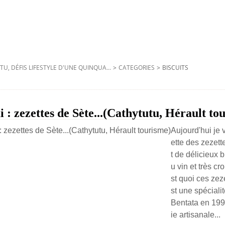
TU, DÉFIS LIFESTYLE D'UNE QUINQUA...
>
CATEGORIES
>
BISCUITS
ai : zezettes de Sète...(Cathytutu, Hérault to
Aujourd'hui je 
ette des zezett
t de délicieux 
u vin et très cro
st quoi ces zez
st une spéciali
Bentata en 199
ie artisanale...