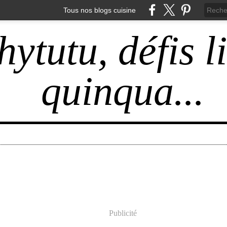
Tous nos blogs cuisine
hytutu, défis l
quinqua...
Publicité