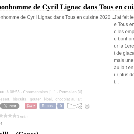
 bonhomme de Cyril Lignac dans Tous en cuis
J'ai fait 
e Tous e
c les emp
e bonhom
ur la 1ere
t de glaç
mais une
au lait e
ur plus 
t...
utu à 08:53 -
Commentaires [
…
]
- Permalien [
#
]
essert
,
biscuits
,
gouter
,
Noel
,
chocolat au lait
Repost
0
0 vote
21