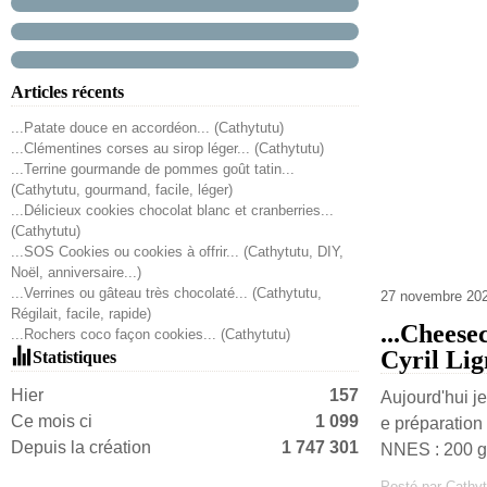
Articles récents
...Patate douce en accordéon... (Cathytutu)
...Clémentines corses au sirop léger... (Cathytutu)
...Terrine gourmande de pommes goût tatin...
(Cathytutu, gourmand, facile, léger)
...Délicieux cookies chocolat blanc et cranberries...
(Cathytutu)
...SOS Cookies ou cookies à offrir... (Cathytutu, DIY,
Noël, anniversaire...)
...Verrines ou gâteau très chocolaté... (Cathytutu,
27 novembre 20
Régilait, facile, rapide)
...Cheese
...Rochers coco façon cookies... (Cathytutu)
Cyril Lig
Statistiques
Hier
157
Aujourd'hui j
Ce mois ci
1 099
e préparatio
Depuis la création
1 747 301
NNES : 200 g d
Posté par Cathyt