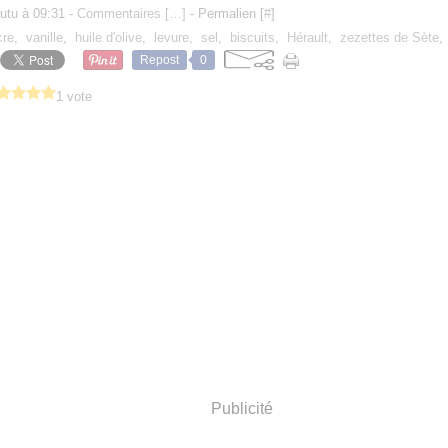
utu à 09:31 -
Commentaires [
…
]
- Permalien [
#
]
cre
,
vanille
,
huile d'olive
,
levure
,
sel
,
biscuits
,
Hérault
,
zezettes de Sète
Repost
0
1 vote
Publicité