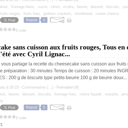
okies
,
fromage blanc
,
sucre
,
citron
,
ricotta
,
beurre
,
dessert
,
biscuits
,
yao
fruits rouges
,
fruits frais
,
graham crackers
,
shortbread
,
cream cheese
Repost
0
0 vote
cake sans cuisson aux fruits rouges, Tous en 
'été avec Cyril Lignac...
e vous partage la recette du cheesecake sans cuisson aux fruits 
de préparation : 30 minutes Temps de cuisson : 20 minutes 
 200 g de biscuits type petits-beurre 100 g de beurre doux...
utu à 20:23 -
Commentaires [
…
]
- Permalien [
#
]
tron
,
beurre
,
dessert
,
biscuits
,
fromage frais
,
crème liquide
,
noisette
,
ama
le
Repost
0
0 vote
21