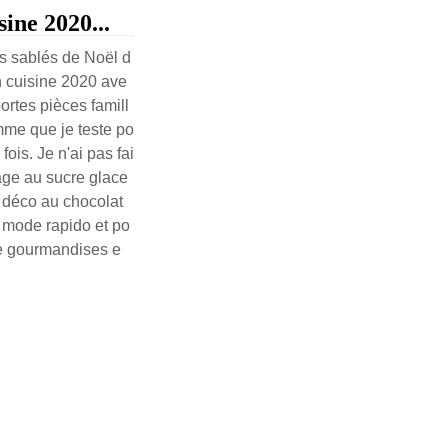
ine 2020...
les sablés de Noël d
n cuisine 2020 ave
ortes pièces famill
me que je teste po
 fois. Je n'ai pas fai
age au sucre glace
 déco au chocolat
n mode rapido et po
de gourmandises e