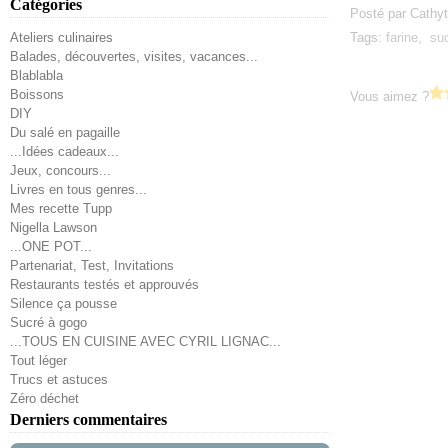
Catégories
Posté par Cathyt
Ateliers culinaires
Tags:
farine
,
su
Balades, découvertes, visites, vacances...
Blablabla
Boissons
Vous aimez ?
DIY
Du salé en pagaille
...Idées cadeaux...
Jeux, concours...
Livres en tous genres...
Mes recette Tupp
Nigella Lawson
...ONE POT...
Partenariat, Test, Invitations
Restaurants testés et approuvés
Silence ça pousse
Sucré à gogo
...TOUS EN CUISINE AVEC CYRIL LIGNAC...
Tout léger
Trucs et astuces
Zéro déchet
Derniers commentaires