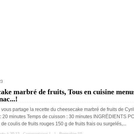
23
cake marbré de fruits, Tous en cuisine menus
nac...!
e vous partage la recette du cheesecake marbré de fruits de Cyri
n : 20 minutes Temps de cuisson : 30 minutes INGRÉDIENTS 
e coulis de fruits rouges 150 g de fruits frais ou surgelés,...
utu à 20:12 -
Commentaires [
…
]
- Permalien [
#
]