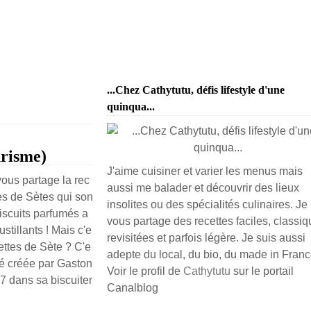
...Chez Cathytutu, défis lifestyle d'une
quinqua...
urisme)
J'aime cuisiner et varier les menus mais
vous partage la rec
aussi me balader et découvrir des lieux
es de Sètes qui son
insolites ou des spécialités culinaires. Je
biscuits parfumés a
vous partage des recettes faciles, classiq
ustillants ! Mais c'e
revisitées et parfois légère. Je suis aussi
ettes de Sète ? C'e
adepte du local, du bio, du made in France
té créée par Gaston
Voir le profil de
Cathytutu
sur le portail
7 dans sa biscuiter
Canalblog