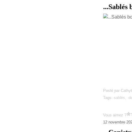
...Sablés
Posté par Cathyt
Tags:
sablés
,
d
Vous aimez ?
12 novembre 20