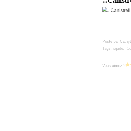
...Canistr
Posté par Cathyt
Tags:
rapide
,
Co
Vous aimez ?