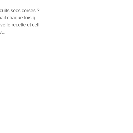
uits secs corses ?
it chaque fois q
elle recette et cell
...