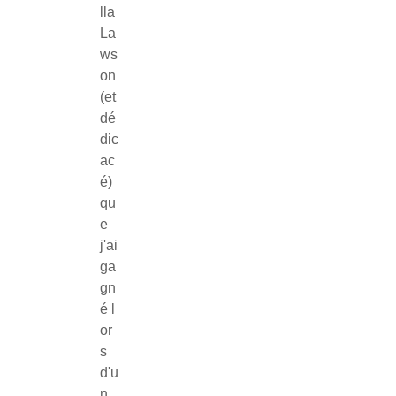
lla
La
ws
on
(et
dé
dic
ac
é)
qu
e
j'ai
ga
gn
é l
or
s
d'u
n