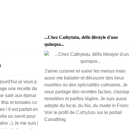
...Chez Cathytutu, défis lifestyle d'une
quinqua...
s
J'aime cuisiner et varier les menus mais
aussi me balader et découvrir des lieux
jourd'hui je vous p
insolites ou des spécialités culinaires. Je
tage une recette de
vous partage des recettes faciles, classiq
ke salé aux épinar
revisitées et parfois légère. Je suis aussi
 féta et tomates co
adepte du local, du bio, du made in France
tes ! Il est parfait en
Voir le profil de
Cathytutu
sur le portail
rée ou servit pour
Canalblog
péro ;-) Je me suis i