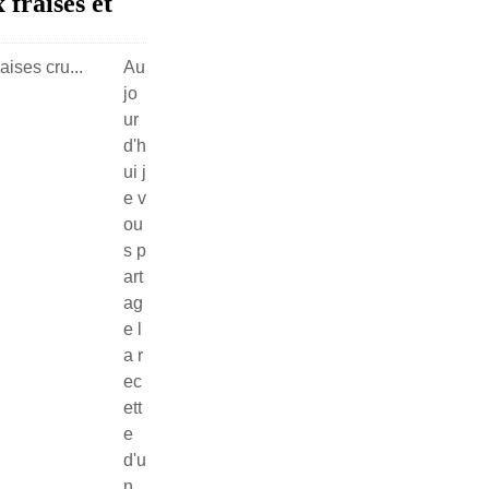
 fraises et
Au
jo
ur
d'h
ui j
e v
ou
s p
art
ag
e l
a r
ec
ett
e
d'u
n