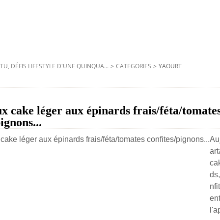
TU, DÉFIS LIFESTYLE D'UNE QUINQUA...
>
CATEGORIES
>
YAOURT
eux cake léger aux épinards frais/féta/tomate
ignons...
Au
ar
ca
ds,
nfi
ent
l'a