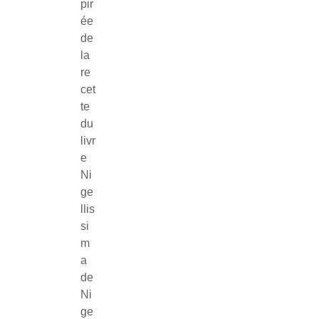
pir
ée
de
la
re
cet
te
du
livr
e
Ni
ge
llis
si
m
a
de
Ni
ge