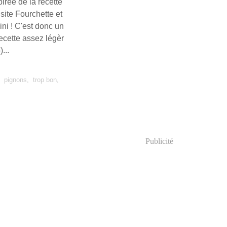
irée de la recette
site Fourchette et
ini ! C'est donc un
ecette assez légèr
)...
,
pignons
,
trop bon
,
Publicité