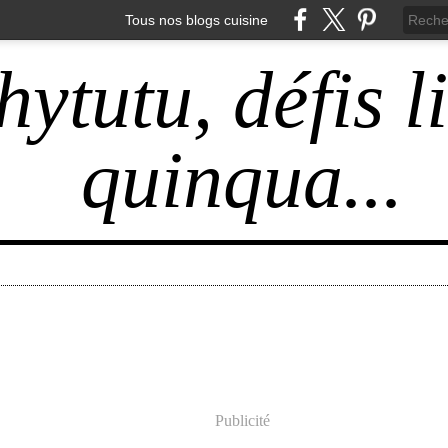
Tous nos blogs cuisine
hytutu, défis l
quinqua...
Publicité