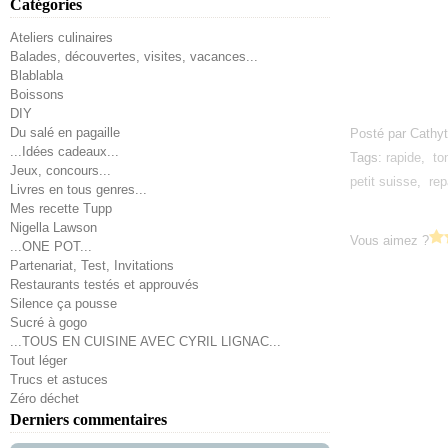
Catégories
Ateliers culinaires
Balades, découvertes, visites, vacances...
Blablabla
Boissons
DIY
Du salé en pagaille
Posté par Cathyt
...Idées cadeaux...
Tags:
rapide
,
to
Jeux, concours...
petit suisse
,
rep
Livres en tous genres...
Mes recette Tupp
Nigella Lawson
Vous aimez ?
...ONE POT...
Partenariat, Test, Invitations
Restaurants testés et approuvés
Silence ça pousse
Sucré à gogo
...TOUS EN CUISINE AVEC CYRIL LIGNAC...
Tout léger
Trucs et astuces
Zéro déchet
Derniers commentaires