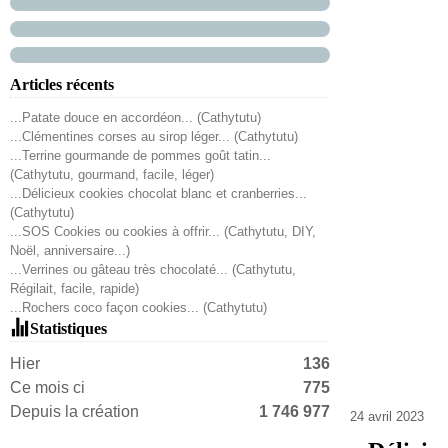
Articles récents
...Patate douce en accordéon... (Cathytutu)
...Clémentines corses au sirop léger... (Cathytutu)
...Terrine gourmande de pommes goût tatin...
(Cathytutu, gourmand, facile, léger)
...Délicieux cookies chocolat blanc et cranberries...
(Cathytutu)
...SOS Cookies ou cookies à offrir... (Cathytutu, DIY,
Noël, anniversaire...)
...Verrines ou gâteau très chocolaté... (Cathytutu,
Régilait, facile, rapide)
...Rochers coco façon cookies... (Cathytutu)
Statistiques
Hier
136
Ce mois ci
775
Depuis la création
1 746 977
24 avril 2023