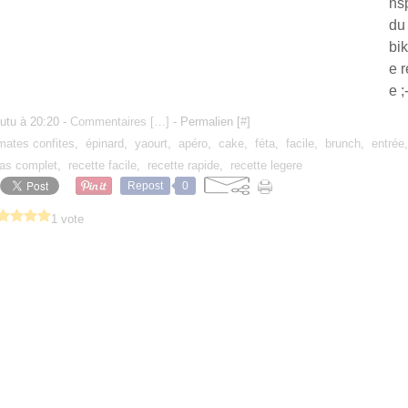
nsp
du 
bik
e r
e ;-
utu à 20:20 -
Commentaires [
…
]
- Permalien [
#
]
mates confites
,
épinard
,
yaourt
,
apéro
,
cake
,
féta
,
facile
,
brunch
,
entrée
as complet
,
recette facile
,
recette rapide
,
recette legere
Repost
0
1 vote