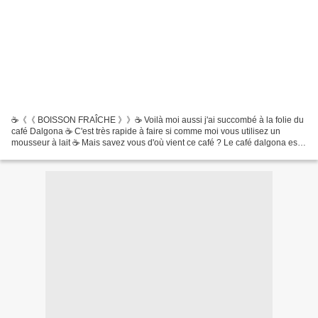
☕《《 BOISSON FRAÎCHE 》》☕ Voilà moi aussi j'ai succombé à la folie du
café Dalgona ☕ C'est très rapide à faire si comme moi vous utilisez un
mousseur à lait ☕ Mais savez vous d'où vient ce café ? Le café dalgona est
une boisson originaire de Corée du Sud....