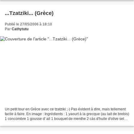
...Tzatziki... (Grèce)
Publié le 27/05/2006 à 18:10
Par
Cathytutu
Un petit tour en Grèce avec ce tzatziki ;-) Pas évident à dire, mais tellement
facile à faire. En image : Ingrédients : 1 yaourt à la grecque (au lait de brebis)
1 concombre 1 gousse d' ail 1 bouquet de menthe 2 càs d'huile d'olive sel
poivre Pelez le...