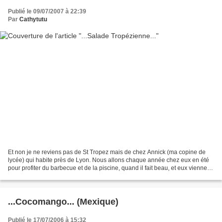
Publié le 09/07/2007 à 22:39
Par
Cathytutu
Et non je ne reviens pas de St Tropez mais de chez Annick (ma copine de
lycée) qui habite près de Lyon. Nous allons chaque année chez eux en été
pour profiter du barbecue et de la piscine, quand il fait beau, et eux viennent
chez nous l' hiver pour manger...
...Cocomango... (Mexique)
Publié le 17/07/2006 à 15:32