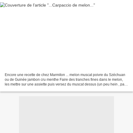
Encore une recette de chez Marmiton ... melon muscat poivre du Széchuan
ou de Guinée jambon cru menthe Faire des tranches fines dans le melon,
les mettre sur une assiette puis versez du muscat dessus (un peu hein , pas
le litre !!!) poivrer (je n' avais...