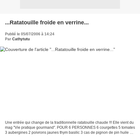
...Ratatouille froide en verrine...
Publié le 05/07/2006 à 14:24
Par
Cathytutu
Une entrée qui change de la traditionnelle ratatouille chaude !!! Elle vient du
mag "Vie pratique gourmand". POUR 6 PERSONNES 6 courgettes 5 tomates
3 aubergines 2 poivrons jaunes thym basilic 3 cas de pignon de pin huile d'
olive vinaigre balsamique...