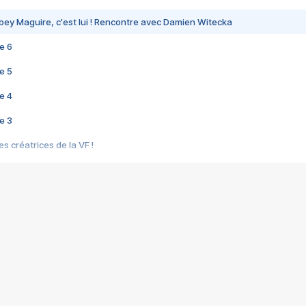
bey Maguire, c'est lui ! Rencontre avec Damien Witecka
e 6
e 5
e 4
e 3
s créatrices de la VF !
e 2
e 1
e Mektoub My Love arrive enfin ! Rencontre avec Shaïn Boumedine et Sal
i : après Toni en famille
elle réalise le bouleversant Dites lui que je l'aime
ais ! Rencontre autour de Vie privée de Rebecca Zlotowski