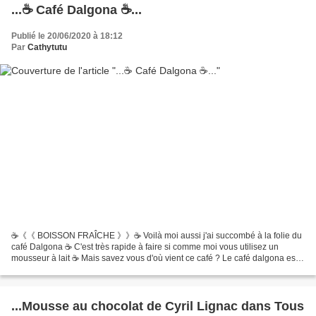
...☕ Café Dalgona ☕...
Publié le 20/06/2020 à 18:12
Par
Cathytutu
☕《《 BOISSON FRAÎCHE 》》☕ Voilà moi aussi j'ai succombé à la folie du
café Dalgona ☕ C'est très rapide à faire si comme moi vous utilisez un
mousseur à lait ☕ Mais savez vous d'où vient ce café ? Le café dalgona est
une boisson originaire de Corée du Sud....
...Mousse au chocolat de Cyril Lignac dans Tous