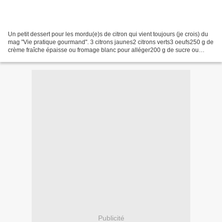
Un petit dessert pour les mordu(e)s de citron qui vient toujours (je crois) du
mag "Vie pratique gourmand". 3 citrons jaunes2 citrons verts3 oeufs250 g de
crème fraîche épaisse ou fromage blanc pour alléger200 g de sucre ou
beaucoup moins 6 feuilles de...
Publicité