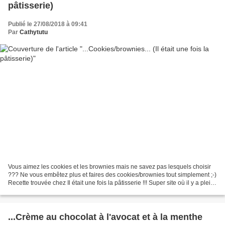
pâtisserie)
Publié le 27/08/2018 à 09:41
Par
Cathytutu
Vous aimez les cookies et les brownies mais ne savez pas lesquels choisir
??? Ne vous embêtez plus et faires des cookies/brownies tout simplement ;-)
Recette trouvée chez Il était une fois la pâtisserie !!! Super site où il y a pleins
de belles et bonnes...
...Crème au chocolat à l'avocat et à la menthe