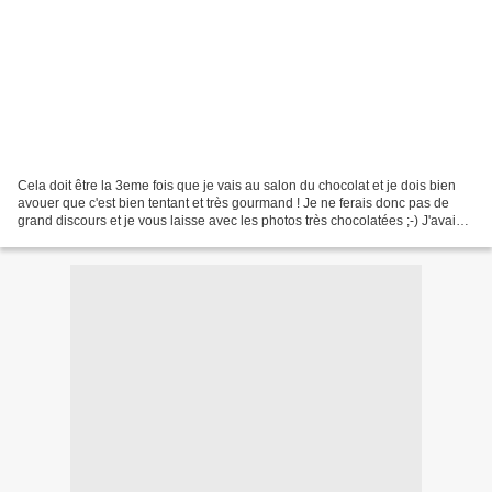
Cela doit être la 3eme fois que je vais au salon du chocolat et je dois bien
avouer que c'est bien tentant et très gourmand ! Je ne ferais donc pas de
grand discours et je vous laisse avec les photos très chocolatées ;-) J'avais
par contre écrit un article...