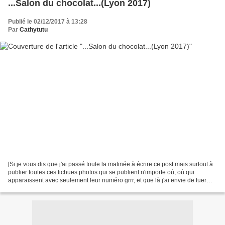
...Salon du chocolat...(Lyon 2017)
Publié le 02/12/2017 à 13:28
Par
Cathytutu
[Si je vous dis que j'ai passé toute la matinée à écrire ce post mais surtout à
publier toutes ces fichues photos qui se publient n'importe où, où qui
apparaissent avec seulement leur numéro grrr, et que là j'ai envie de tuer
quelqu'un vous me croyez...