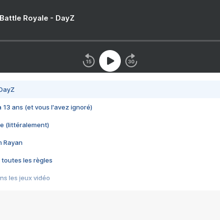
 Battle Royale - DayZ
 DayZ
 a 13 ans (et vous l'avez ignoré)
e (littéralement)
im Rayan
 toutes les règles
s les jeux vidéo
us choquant de Rockstar ? - Le scandale BULLY
e plus moche de Steam