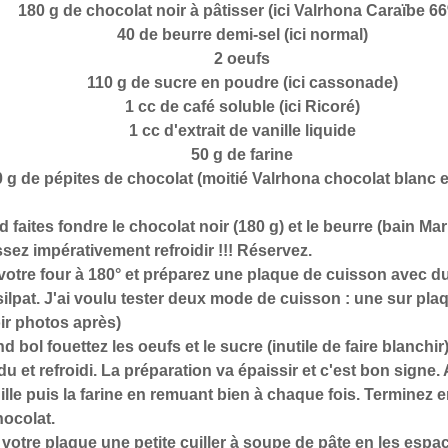
180 g de chocolat noir à pâtisser (ici Valrhona Caraïbe 6
40 de beurre demi-sel (ici normal)
2 oeufs
110 g de sucre en poudre (ici cassonade)
1 cc de café soluble (ici Ricoré)
1 cc d'extrait de vanille liquide
50 g de farine
 g de pépites de chocolat (moitié Valrhona chocolat blanc et
 faites fondre le chocolat noir (180 g) et le beurre (bain Ma
ssez impérativement refroidir !!! Réservez.
votre four à 180° et préparez une plaque de cuisson avec du
silpat. J'ai voulu tester deux mode de cuisson : une sur pl
ir photos après)
 bol fouettez les oeufs et le sucre (inutile de faire blanchir)
u et refroidi. La préparation va épaissir et c'est bon signe. 
nille puis la farine en remuant bien à chaque fois. Terminez e
hocolat.
votre plaque une petite cuiller à soupe de pâte en les esp