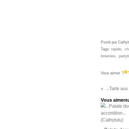
Posté par Cathyt
Tags:
rapide
,
ch
brownies
,
party
Vous aimez ?
...Tarte aux
Vous aimerez