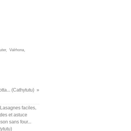
uter
,
Valrhona
,
otta... (Cathytutu)