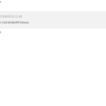
e
27/08/2018 11:48
 c'est tentant!!!! bisous
e