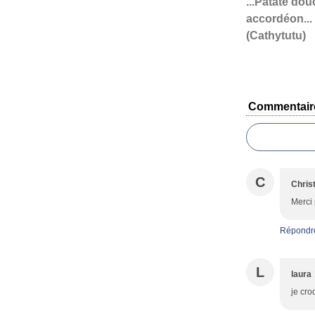
...Patate dou
accordéon...
(Cathytutu)
Commentair
C
Christ
Merci 
Répondr
L
laura
je cro