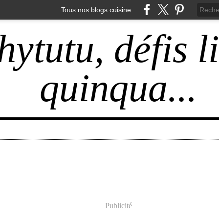
Tous nos blogs cuisine
hytutu, défis l
quinqua...
Publicité