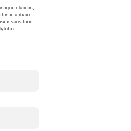
Lasagnes faciles,
ides et astuce
sson sans four...
tytutu)