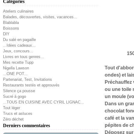
Catégories
Ateliers culinaires
Balades, découvertes, visites, vacances...
Blablabla
Boissons
DIY
Du salé en pagaille
...Idées cadeaux...
Jeux, concours...
150
Livres en tous genres...
Mes recette Tupp
Tout d'abbord
Nigella Lawson
...ONE POT...
ondes) et lai
Partenariat, Test, Invitations
Préchauffez 
Restaurants testés et approuvés
ou une toile 
Silence ça pousse
un moule (vo
Sucré à gogo
...TOUS EN CUISINE AVEC CYRIL LIGNAC...
Dans un grand
Tout léger
chocolat fond
Trucs et astuces
café et la va
Zéro déchet
pépites de c
Derniers commentaires
Déposez sur 