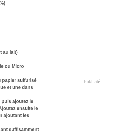
6%)
 au lait)
rie ou Micro
 papier sulfurisé
Publicité
aque et une dans
 puis ajoutez le
Ajoutez ensuite le
n ajoutant les
açant suffisamment