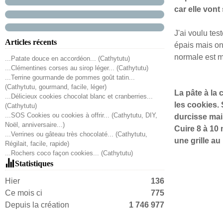
car elle vont 
J'ai voulu tes
Articles récents
épais mais on
normale est m
...Patate douce en accordéon... (Cathytutu)
...Clémentines corses au sirop léger... (Cathytutu)
...Terrine gourmande de pommes goût tatin...
(Cathytutu, gourmand, facile, léger)
La pâte à la
...Délicieux cookies chocolat blanc et cranberries...
les cookies. 
(Cathytutu)
...SOS Cookies ou cookies à offrir... (Cathytutu, DIY,
durcisse mai
Noël, anniversaire...)
Cuire 8 à 10
...Verrines ou gâteau très chocolaté... (Cathytutu,
une grille au
Régilait, facile, rapide)
...Rochers coco façon cookies... (Cathytutu)
Statistiques
Hier
136
Ce mois ci
775
Depuis la création
1 746 977