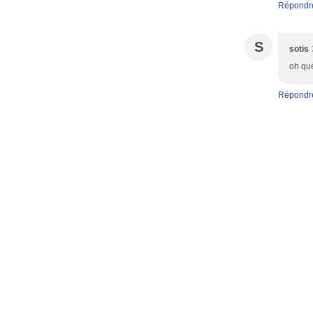
Répondr
S
sotis
oh que
Répondr