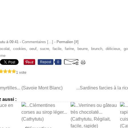
utu à 09:41 -
Commentaires [
…
]
- Permalien [
#
]
ocolat
,
cookies
,
oeuf
,
sucre
,
facile
,
farine
,
beurre
,
brunch
,
délicieux
,
go
time
Repost
0
1 vote
 myrtilles... (Savoie Mont Blanc)
...Sardines farcies à la ric
 aussi :