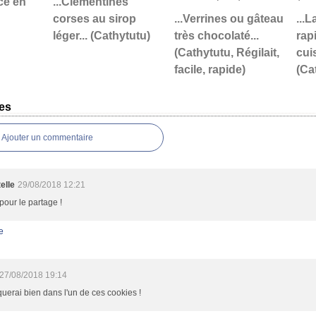
ce en
...Clémentines
corses au sirop
...Verrines ou gâteau
...
léger... (Cathytutu)
très chocolaté...
rap
(Cathytutu, Régilait,
cui
facile, rapide)
(Ca
es
Ajouter un commentaire
elle
29/08/2018 12:21
pour le partage !
e
27/08/2018 19:14
querai bien dans l'un de ces cookies !