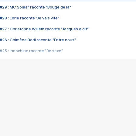
#29 : MC Solaar raconte "Bouge de là"
28 : Lorie raconte "Je vais vite"
#27 : Christophe Willem raconte "Jacques a dit"
#26 : Chimène Badi raconte "Entre nous"
#25 : Indochine raconte "3e sexe"
#24 : Zaho raconte "C'est chelou"
#23 : Patrick Bruel raconte "Au café des délices"
#22 : Kyo raconte "Le chemin"
#21 : Nolwenn Leroy raconte "Cassé"
#20 : Patrick Hernandez raconte "Born to be alive"
#19 : Lorie raconte "Près de moi"
#18 : Michael Jones raconte "A nos actes manqués" (avec Jean-Jacque