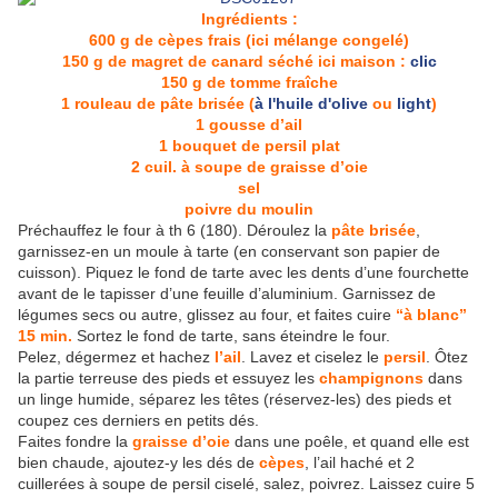
Ingrédients :
600 g de cèpes frais (ici mélange congelé)
150 g de magret de canard séché ici maison :
clic
150 g de tomme fraîche
1 rouleau de pâte brisée (
à l'huile d'olive
ou
light
)
1 gousse d’ail
1 bouquet de persil plat
2 cuil. à soupe de graisse d’oie
sel
poivre du moulin
Préchauffez le four à th 6 (180). Déroulez la
pâte brisée
,
garnissez-en un moule à tarte (en conservant son papier de
cuisson). Piquez le fond de tarte avec les dents d’une fourchette
avant de le tapisser d’une feuille d’aluminium. Garnissez de
légumes secs ou autre, glissez au four, et faites cuire
“à blanc”
15 min.
Sortez le fond de tarte, sans éteindre le four.
Pelez, dégermez et hachez
l’ail
. Lavez et ciselez le
persil
. Ôtez
la partie terreuse des pieds et essuyez les
champignons
dans
un linge humide, séparez les têtes (réservez-les) des pieds et
coupez ces derniers en petits dés.
Faites fondre la
graisse d’oie
dans une poêle, et quand elle est
bien chaude, ajoutez-y les dés de
cèpes
, l’ail haché et 2
cuillerées à soupe de persil ciselé, salez, poivrez. Laissez cuire 5