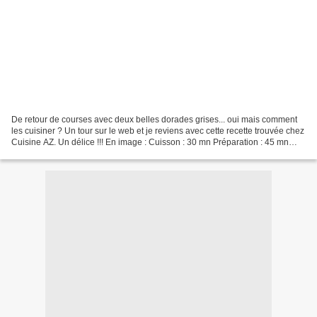
De retour de courses avec deux belles dorades grises... oui mais comment
les cuisiner ? Un tour sur le web et je reviens avec cette recette trouvée chez
Cuisine AZ. Un délice !!! En image : Cuisson : 30 mn Préparation : 45 mn
Très abordable € Ingrédients...