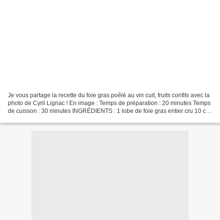
Je vous partage la recette du foie gras poêlé au vin cuit, fruits confits avec la
photo de Cyril Lignac ! En image : Temps de préparation : 20 minutes Temps
de cuisson : 30 minutes INGRÉDIENTS : 1 lobe de foie gras entier cru 10 cl
d’apéritif aux pruneaux...