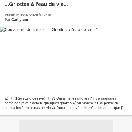
...Griottes à l'eau de vie...
Publié le 05/07/2020 à 17:18
Par
Cathytutu
🍒 《《Recette digestive》》 🍒 Qui aime les griottes ? Il y a quelques
semaines j'avais acheté quelques griottes 🍒 au marché et j'ai pensé de
suite à les faire à l'eau de vie 🍒 Recette trouvée chez Cuisineaddict que j'ai
parfumé à la vanille ramenée de Tahaa...