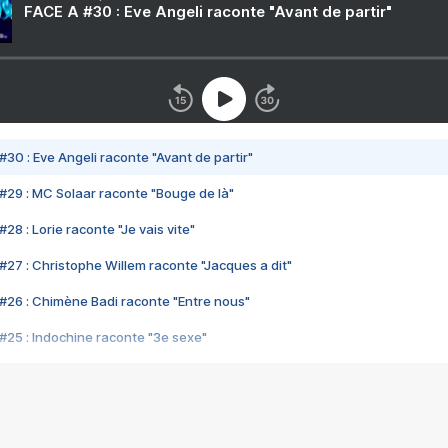
FACE A #30 : Eve Angeli raconte "Avant de partir"
#30 : Eve Angeli raconte "Avant de partir"
#29 : MC Solaar raconte "Bouge de là"
28 : Lorie raconte "Je vais vite"
#27 : Christophe Willem raconte "Jacques a dit"
#26 : Chimène Badi raconte "Entre nous"
#25 : Indochine raconte "3e sexe"
#24 : Zaho raconte "C'est chelou"
#23 : Patrick Bruel raconte "Au café des délices"
#22 : Kyo raconte "Le chemin"