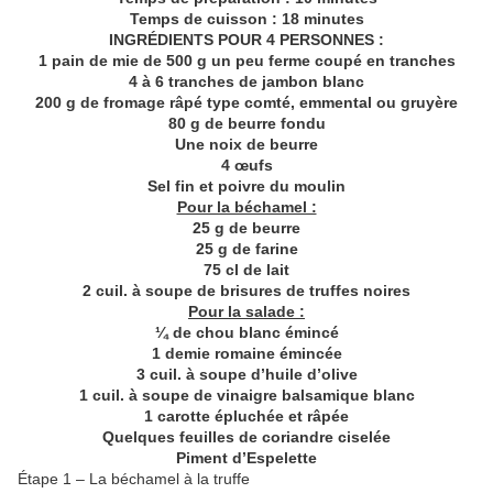
Temps de cuisson : 18 minutes
INGRÉDIENTS POUR 4 PERSONNES :
1 pain de mie de 500 g un peu ferme coupé en tranches
4 à 6 tranches de jambon blanc
200 g de fromage râpé type comté, emmental ou gruyère
80 g de beurre fondu
Une noix de beurre
4 œufs
Sel fin et poivre du moulin
Pour la béchamel :
25 g de beurre
25 g de farine
75 cl de lait
2 cuil. à soupe de brisures de truffes noires
Pour la salade :
¼ de chou blanc émincé
1 demie romaine émincée
3 cuil. à soupe d’huile d’olive
1 cuil. à soupe de vinaigre balsamique blanc
1 carotte épluchée et râpée
Quelques feuilles de coriandre ciselée
Piment d’Espelette
Étape 1 – La béchamel à la truffe