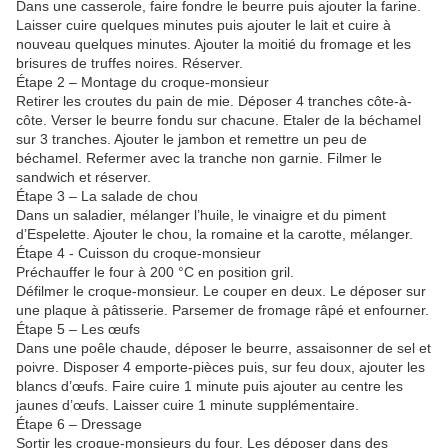
Dans une casserole, faire fondre le beurre puis ajouter la farine.
Laisser cuire quelques minutes puis ajouter le lait et cuire à
nouveau quelques minutes. Ajouter la moitié du fromage et les
brisures de truffes noires. Réserver.
Étape 2 – Montage du croque-monsieur
Retirer les croutes du pain de mie. Déposer 4 tranches côte-à-
côte. Verser le beurre fondu sur chacune. Etaler de la béchamel
sur 3 tranches. Ajouter le jambon et remettre un peu de
béchamel. Refermer avec la tranche non garnie. Filmer le
sandwich et réserver.
Étape 3 – La salade de chou
Dans un saladier, mélanger l’huile, le vinaigre et du piment
d’Espelette. Ajouter le chou, la romaine et la carotte, mélanger.
Étape 4 - Cuisson du croque-monsieur
Préchauffer le four à 200 °C en position gril.
Défilmer le croque-monsieur. Le couper en deux. Le déposer sur
une plaque à pâtisserie. Parsemer de fromage râpé et enfourner.
Étape 5 – Les œufs
Dans une poêle chaude, déposer le beurre, assaisonner de sel et
poivre. Disposer 4 emporte-pièces puis, sur feu doux, ajouter les
blancs d’œufs. Faire cuire 1 minute puis ajouter au centre les
jaunes d’œufs. Laisser cuire 1 minute supplémentaire.
Étape 6 – Dressage
Sortir les croque-monsieurs du four. Les déposer dans des