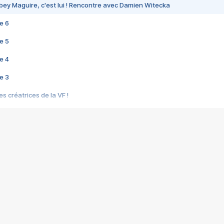
bey Maguire, c'est lui ! Rencontre avec Damien Witecka
e 6
e 5
e 4
e 3
s créatrices de la VF !
e 2
e 1
e Mektoub My Love arrive enfin ! Rencontre avec Shaïn Boumedine et Sal
i : après Toni en famille
elle réalise le bouleversant Dites lui que je l'aime
ais ! Rencontre autour de Vie privée de Rebecca Zlotowski
 de Marguerite, Grave... Rencontre avec Ella Rumpf