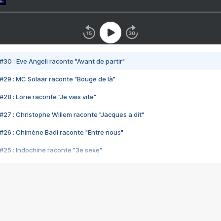
#30 : Eve Angeli raconte "Avant de partir"
#29 : MC Solaar raconte "Bouge de là"
28 : Lorie raconte "Je vais vite"
#27 : Christophe Willem raconte "Jacques a dit"
#26 : Chimène Badi raconte "Entre nous"
#25 : Indochine raconte "3e sexe"
#24 : Zaho raconte "C'est chelou"
#23 : Patrick Bruel raconte "Au café des délices"
#22 : Kyo raconte "Le chemin"