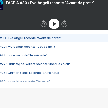
FACE A #30 : Eve Angeli raconte "Avant de partir"
#30 : Eve Angeli raconte "Avant de partir"
#29 : MC Solaar raconte "Bouge de là"
28 : Lorie raconte "Je vais vite"
#27 : Christophe Willem raconte "Jacques a dit"
#26 : Chimène Badi raconte "Entre nous"
#25 : Indochine raconte "3e sexe"
#24 : Zaho raconte "C'est chelou"
#23 : Patrick Bruel raconte "Au café des délices"
#22 : Kyo raconte "Le chemin"