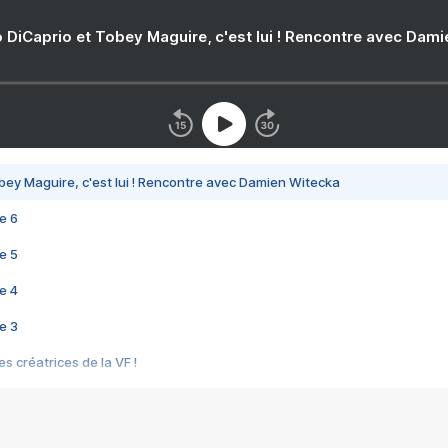
 DiCaprio et Tobey Maguire, c'est lui ! Rencontre avec Dam
bey Maguire, c'est lui ! Rencontre avec Damien Witecka
e 6
e 5
e 4
e 3
s créatrices de la VF !
e 2
e 1