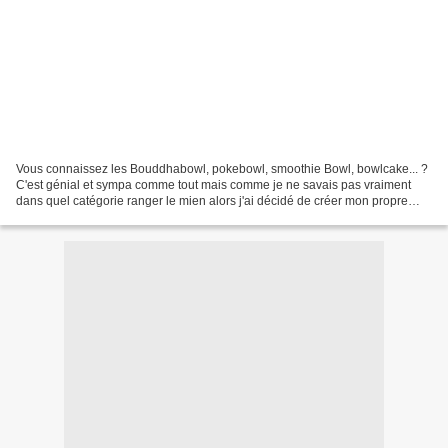
Vous connaissez les Bouddhabowl, pokebowl, smoothie Bowl, bowlcake... ?
C'est génial et sympa comme tout mais comme je ne savais pas vraiment
dans quel catégorie ranger le mien alors j'ai décidé de créer mon propre
bowl : le flowerbowl ;-) Oui oui rien...