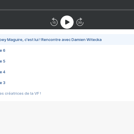
bey Maguire, c'est lui ! Rencontre avec Damien Witecka
e 6
e 5
e 4
e 3
s créatrices de la VF !
e 2
e 1
e Mektoub My Love arrive enfin ! Rencontre avec Shaïn Boumedine et Sal