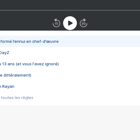
nsformé l’ennui en chef-d’œuvre
 DayZ
 a 13 ans (et vous l'avez ignoré)
e (littéralement)
im Rayan
 toutes les règles
s les jeux vidéo
us choquant de Rockstar ? - Le scandale BULLY
e plus moche de Steam