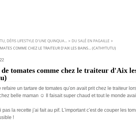
TU, DÉFIS LIFESTYLE D'UNE QUINQUA...
>
DU SALÉ EN PAGAILLE
>
OMATES COMME CHEZ LE TRAITEUR D'AIX LES BAINS... (CATHYTUTU)
22
e de tomates comme chez le traiteur d'Aix les
tu)
 refaire un tartare de tomates qu'on avait prit chez le traiteur lor
 chez belle maman ☺️ Il faisait super chaud et tout le monde ava
pas la recette j'ai fait au pif. L'important c'est de couper les to
ssible !