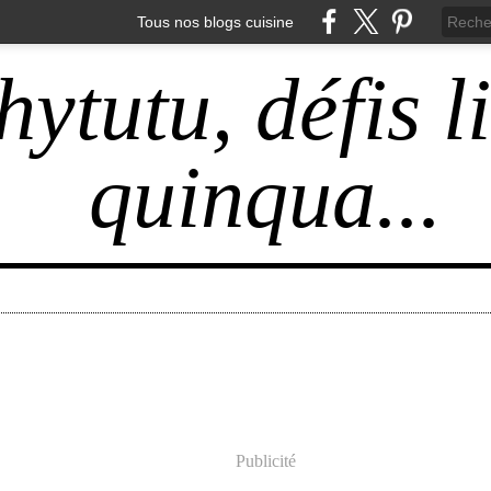
Tous nos blogs cuisine
hytutu, défis l
quinqua...
Publicité