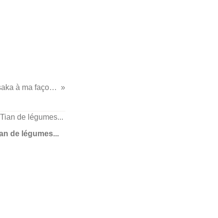
...Moussaka à ma façon... (Cathytutu)
ian de légumes...