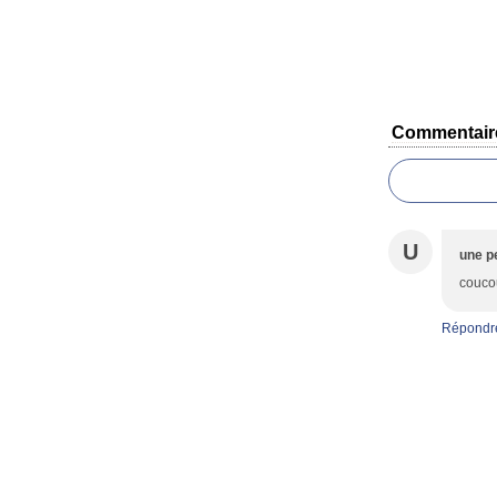
Commentair
U
une pe
couco
Répondr