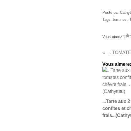
Posté par Cathyt
Tags:
tomates
,
Vous aimez ?
Vous aimerez
...Tarte aux 
confites et c
frais...(Cathy