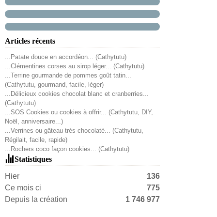
Articles récents
...Patate douce en accordéon... (Cathytutu)
...Clémentines corses au sirop léger... (Cathytutu)
...Terrine gourmande de pommes goût tatin...
(Cathytutu, gourmand, facile, léger)
...Délicieux cookies chocolat blanc et cranberries...
(Cathytutu)
...SOS Cookies ou cookies à offrir... (Cathytutu, DIY,
Noël, anniversaire...)
...Verrines ou gâteau très chocolaté... (Cathytutu,
Régilait, facile, rapide)
...Rochers coco façon cookies... (Cathytutu)
Statistiques
Hier
136
Ce mois ci
775
Depuis la création
1 746 977