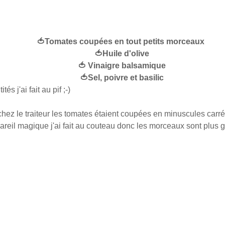
🍅Tomates coupées en tout petits morceaux
🍅Huile d'olive
🍅 Vinaigre balsamique
🍅Sel, poivre et basilic
tés j'ai fait au pif ;-)
ez le traiteur les tomates étaient coupées en minuscules car
areil magique j'ai fait au couteau donc les morceaux sont plus g