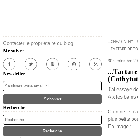
...CHEZ CATHYTU
Contacter le propriétaire du blog
...TARTARE DE T
Me suivre
30 septembre 20
...Tartar
Newsletter
(Cathytu
J'ai essayé de
Aix les bains
Recherche
Comme je n'ai 
plus petits po
En image :