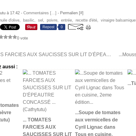
utu à 17:42 -
Commentaires [
…
]
- Permalien [
#
]
huile d'olive
,
basilic
,
sel
,
poivre
,
entrée
,
recette d'été
,
vinaigre balsamique
Repost
0
0 vote
... TOMATES FARCIES AUX SAUCISSES SUR LIT D'ÉPEAUTRE CONCASSÉ ... (Cathytutu)
 aussi :
...T
2 tomates
hèvre
...Soupe de tomates
tutu)
... TOMATES
aux vermicelles de
FARCIES AUX
Cyril Lignac dans
SAUCISSES SUR LIT
Tous en cuisine,