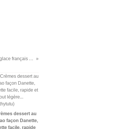
...Babas imbibés au cidre de glace français Apples des cimes...
Crèmes dessert au
ao façon Danette,
tte facile, rapide