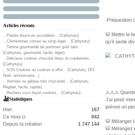
-Préparation d
Articles récents
🐯 Mettre le b
...Patate douce en accordéon... (Cathytutu)
...Clémentines corses au sirop léger... (Cathytutu)
qu'il sente di
...Terrine gourmande de pommes goût tatin...
(Cathytutu, gourmand, facile, léger)
...Délicieux cookies chocolat blanc et cranberries...
(Cathytutu)
...SOS Cookies ou cookies à offrir... (Cathytutu, DIY,
Noël, anniversaire...)
...Verrines ou gâteau très chocolaté... (Cathytutu,
Régilait, facile, rapide)
⚠️⚠️⚠️ Questi
...Rochers coco façon cookies... (Cathytutu)
Statistiques
J'ai pesé mon 
prévoir un peu
Hier
167
Ce mois ci
942
🐯 Mélanger la
Depuis la création
1 747 144
🐯 Mélangez et