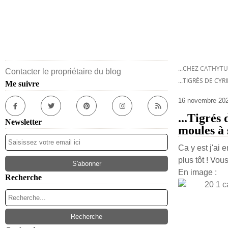
...CHEZ CATHYTU
Contacter le propriétaire du blog
...TIGRÉS DE CY
Me suivre
16 novembre 20
...Tigrés
Newsletter
moules à 
Ca y est j'ai e
plus tôt ! Vo
En image :
Recherche