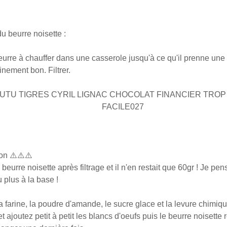
u beurre noisette :
eurre à chauffer dans une casserole jusqu'à ce qu'il prenne une 
vinement bon. Filtrer.
on ⚠️⚠️⚠️
beurre noisette après filtrage et il n'en restait que 60gr ! Je pens
 plus à la base !
 farine, la poudre d'amande, le sucre glace et la levure chimiqu
 ajoutez petit à petit les blancs d'oeufs puis le beurre noisette re