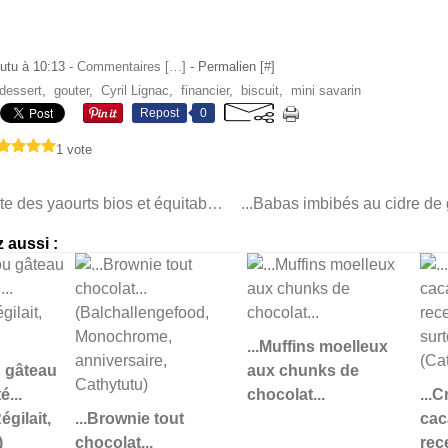
utu à 10:13 -
Commentaires [
…
]
- Permalien [
#
]
dessert
,
gouter
,
Cyril Lignac
,
financier
,
biscuit
,
mini savarin
Repost
0
1 vote
...Découverte des yaourts bios et équitables Les 2 Vaches...
 aussi :
...Muffins moelleux
u gâteau
aux chunks de
é...
chocolat...
...
égilait,
...Brownie tout
cac
)
chocolat...
rece