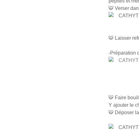
pépites et mé
🐯 Verser dan
🐯 Laisser ref
-Préparation 
🐯 Faire bouil
Y ajouter le c
🐯 Déposer la