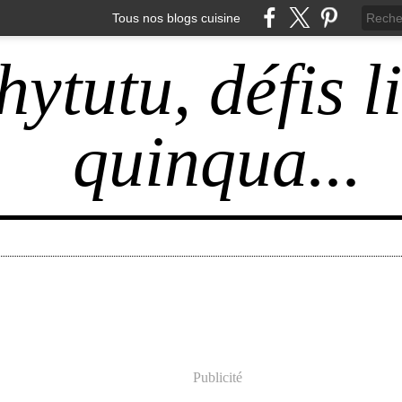
Tous nos blogs cuisine
hytutu, défis l
quinqua...
Publicité