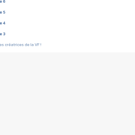
e 6
e 5
e 4
e 3
s créatrices de la VF !
e 2
e 1
e Mektoub My Love arrive enfin ! Rencontre avec Shaïn Boumedine et Sal
i : après Toni en famille
elle réalise le bouleversant Dites lui que je l'aime
ais ! Rencontre autour de Vie privée de Rebecca Zlotowski
 de Marguerite, Grave... Rencontre avec Ella Rumpf
 Les Rêveurs, un film intime sur la santé mentale