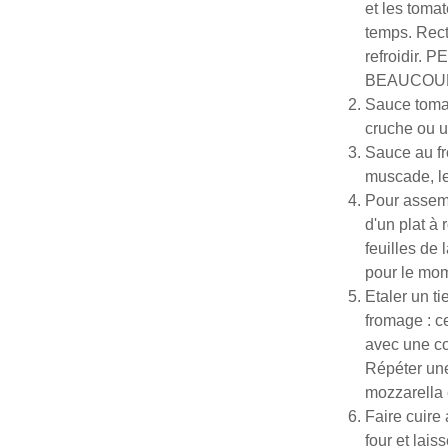
et les toma
temps.
Rect
refroidir
BEAUCOUP
Sauce toma
cruche ou un
Sauce au f
muscade, le 
Pour assemb
d'un plat à
feuilles de 
pour le mo
Etaler un
ti
fromage : ce
avec une co
Répéter une
mozzarella 
Faire cuire 
four et lai