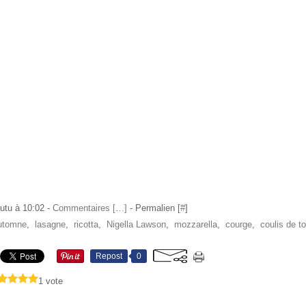
utu à 10:02 -
Commentaires [
…
]
- Permalien [
#
]
utomne
,
lasagne
,
ricotta
,
Nigella Lawson
,
mozzarella
,
courge
,
coulis de t
Repost
0
1 vote