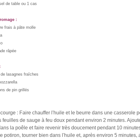
el de table ou 1 cas
fromage :
e frais à pâte molle
ta
io
de râpée
:
s de lasagnes fraîches
mozzarella
ns de pin grillés
courge : Faire chauffer l'huile et le beurre dans une casserole 
les feuilles de sauge à feu doux pendant environ 2 minute
s.
Ajout
 dans la poêle et faire revenir très doucement pendant 10 minute
potiron, tourner bien dans l'huile et, après environ 5 minutes, aj