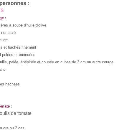
 personnes
:
TS
ge :
lères à soupe d'huile d'olive
 non salé
sauge
és et hachés finement
il pelées et émincées
ouille, pelée, épépinée et coupée en cubes de 3 cm ou autre courge
lanc
tes hachées
tomate
:
oulis de tomate
sucre ou 2 cas