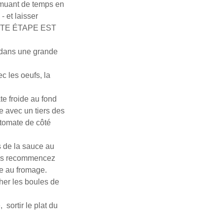
emuant de temps en
- et laisser
TTE ÉTAPE EST
au dans une grande
c les oeufs, la
e froide au fond
e avec un tiers des
 tomate de côté
rs de la sauce au
is recommencez
ce au fromage.
her les boules de
, sortir le plat du