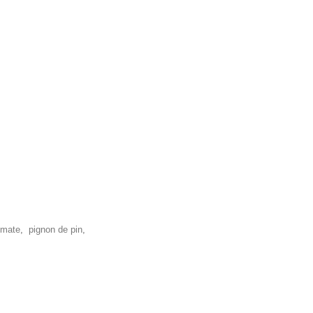
omate
,
pignon de pin
,