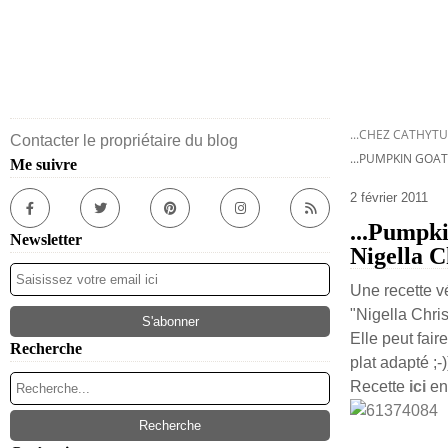
...CHEZ CATHYTU
Contacter le propriétaire du blog
...PUMPKIN GOA
Me suivre
2 février 2011
...Pumpki
Newsletter
Nigella C
Une recette vé
"Nigella Chri
Elle peut fair
Recherche
plat adapté ;-)
Recette
ici
en