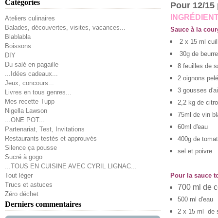
Catégories
Pour 12/15
INGRÉDIEN
Ateliers culinaires
Balades, découvertes, visites, vacances...
Sauce à la cour
Blablabla
2 x 15 ml cuil
Boissons
30g de beurre
DIY
Du salé en pagaille
8 feuilles de 
...Idées cadeaux...
2 oignons pel
Jeux, concours...
3 gousses d'a
Livres en tous genres...
Mes recette Tupp
2,2 kg de citr
Nigella Lawson
75ml de
vin b
...ONE POT...
60ml d
'eau
Partenariat, Test, Invitations
Restaurants testés et approuvés
400g de toma
Silence ça pousse
sel et poivre
Sucré à gogo
...TOUS EN CUISINE AVEC CYRIL LIGNAC...
Tout léger
Pour la sauce 
Trucs et astuces
700 ml de c
Zéro déchet
500 ml d'eau
Derniers commentaires
2 x 15 ml de 