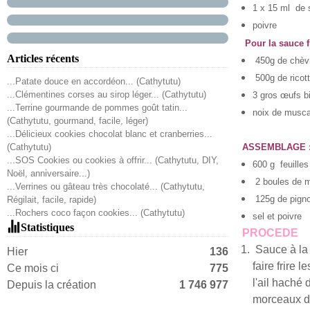
1 x 15 ml de s
poivre
Pour la sauce 
Articles récents
450g de chèvr
500g de ricot
...Patate douce en accordéon... (Cathytutu)
...Clémentines corses au sirop léger... (Cathytutu)
3 gros œufs b
...Terrine gourmande de pommes goût tatin...
noix de
musca
(Cathytutu, gourmand, facile, léger)
...Délicieux cookies chocolat blanc et cranberries...
(Cathytutu)
ASSEMBLAGE 
...SOS Cookies ou cookies à offrir... (Cathytutu, DIY,
600 g
feuille
Noël, anniversaire...)
2 boules de 
...Verrines ou gâteau très chocolaté... (Cathytutu,
125g de pigno
Régilait, facile, rapide)
...Rochers coco façon cookies... (Cathytutu)
sel et poivre
Statistiques
PROCEDE
Sauce à la 
Hier
136
faire frire 
Ce mois ci
775
l'ail haché
Depuis la création
1 746 977
morceaux de 