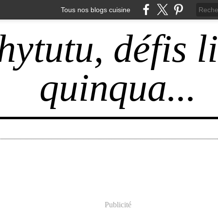
Tous nos blogs cuisine
hytutu, défis l
quinqua...
Publicité