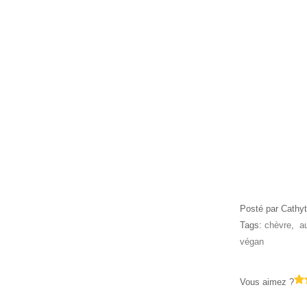
Posté par Cathyt
Tags:
chèvre
,
a
végan
Vous aimez ?