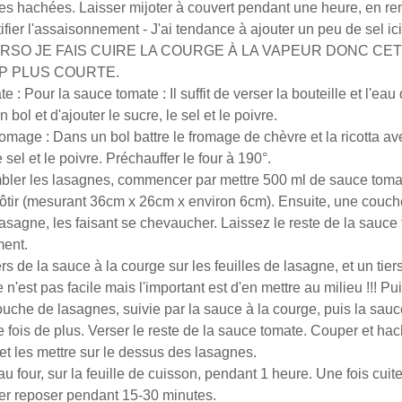
tes hachées.
Laisser mijoter à couvert pendant une heure, en r
ifier l'assaisonnement - J'ai tendance à ajouter un peu de sel ici 
. PERSO JE FAIS CUIRE LA COURGE À LA VAPEUR DONC CE
 PLUS COURTE.
te :
Pour la sauce tomate : Il suffit de verser la bouteille et l'e
 bol et d'ajouter le sucre, le sel et le poivre.
romage :
Dans un bol battre le fromage de chèvre et la ricotta ave
sel et le poivre.
Préchauffer le four à 190°.
ler les lasagnes, commencer par mettre 500 ml de sauce tomat
 rôtir (mesurant 36cm x 26cm x environ 6cm).
Ensuite, une couch
lasagne, les faisant se chevaucher.
Laissez le reste de la sauce
ment.
ers de la sauce à la courge sur les feuilles de lasagne, et un tie
 n'est pas facile mais l'important est d'en mettre au milieu !!!
Pu
uche de lasagnes, suivie par la sauce à la courge, puis la sau
 fois de plus.
Verser le reste de la sauce tomate.
Couper et hac
et les mettre sur le dessus des lasagnes.
au four, sur la feuille de cuisson, pendant 1 heure.
Une fois cuite
sser reposer pendant 15-30 minutes.