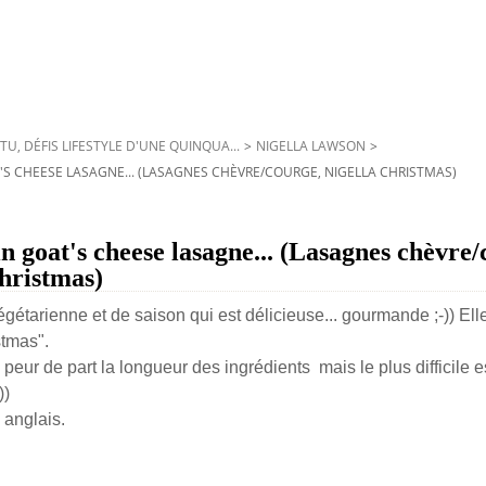
TU, DÉFIS LIFESTYLE D'UNE QUINQUA...
>
NIGELLA LAWSON
>
T'S CHEESE LASAGNE... (LASAGNES CHÈVRE/COURGE, NIGELLA CHRISTMAS)
n goat's cheese lasagne... (Lasagnes chèvre/
hristmas)
gétarienne et de saison qui est délicieuse... gourmande ;-)) Ell
stmas".
e peur de part la longueur des ingrédients mais le plus difficile e
))
 anglais.