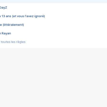
 DayZ
 a 13 ans (et vous l'avez ignoré)
e (littéralement)
im Rayan
 toutes les règles
s les jeux vidéo
us choquant de Rockstar ? - Le scandale BULLY
e plus moche de Steam
du RÊVE tourne au CAUCHEMAR
pendant 8 heures
it… à tort
umiliés par un jeu vidéo