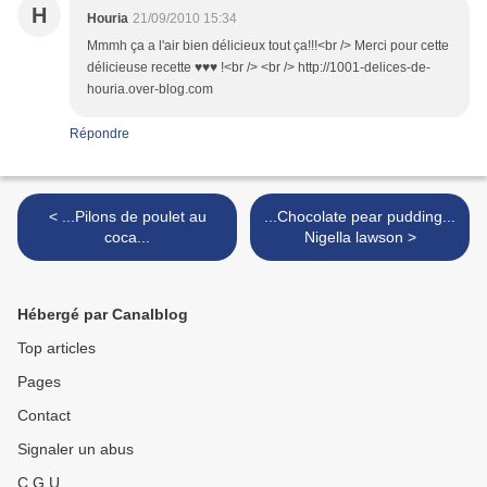
H
Houria
21/09/2010 15:34
Mmmh ça a l'air bien délicieux tout ça!!!<br /> Merci pour cette
délicieuse recette ♥♥♥ !<br /> <br /> http://1001-delices-de-
houria.over-blog.com
Répondre
< ...Pilons de poulet au
...Chocolate pear pudding...
coca...
Nigella lawson >
Hébergé par Canalblog
Top articles
Pages
Contact
Signaler un abus
C.G.U.