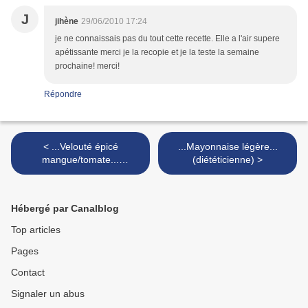
J
jihène
29/06/2010 17:24
je ne connaissais pas du tout cette recette. Elle a l'air supere
apétissante merci je la recopie et je la teste la semaine
prochaine! merci!
Répondre
< ...Velouté épicé
...Mayonnaise légère...
mangue/tomate...
(diététicienne) >
(Avantages, spécial cuisine
minceur)
Hébergé par Canalblog
Top articles
Pages
Contact
Signaler un abus