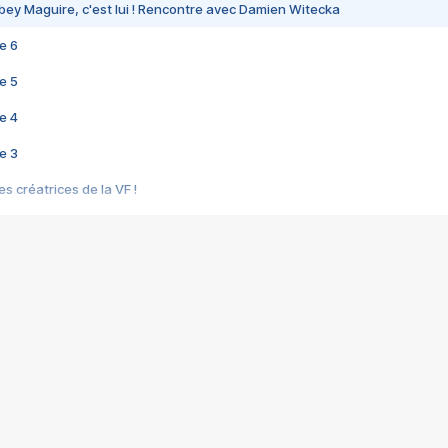
bey Maguire, c'est lui ! Rencontre avec Damien Witecka
e 6
e 5
e 4
e 3
s créatrices de la VF !
e 2
e 1
e Mektoub My Love arrive enfin ! Rencontre avec Shaïn Boumedine et Sal
i : après Toni en famille
elle réalise le bouleversant Dites lui que je l'aime
ais ! Rencontre autour de Vie privée de Rebecca Zlotowski
 de Marguerite, Grave... Rencontre avec Ella Rumpf