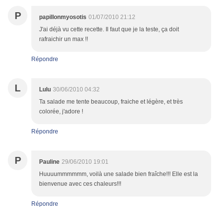
P
papillonmyosotis
01/07/2010 21:12
J'ai déjà vu cette recette. Il faut que je la teste, ça doit
rafraichir un max !!
Répondre
L
Lulu
30/06/2010 04:32
Ta salade me tente beaucoup, fraiche et légère, et très
colorée, j'adore !
Répondre
P
Pauline
29/06/2010 19:01
Huuuummmmmm, voilà une salade bien fraîche!!! Elle est la
bienvenue avec ces chaleurs!!!
Répondre