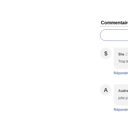
Commentair
$
$ha
2
Trop b
Répondr
A
Audr
jolie j
Répondr