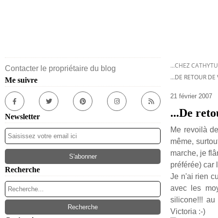
...CHEZ CATHYTU
Contacter le propriétaire du blog
...DE RETOUR DE
Me suivre
21 février 2007
...De reto
Newsletter
Me revoilà de
même, surtout 
marche, je flâ
préférée) car 
Recherche
Je n'ai rien c
avec les mo
silicone!!! a
Victoria :-)