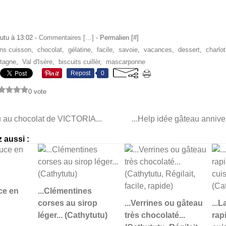
utu à 13:02 -
Commentaires [
…
]
- Permalien [
#
]
ns cuisson
,
chocolat
,
gélatine
,
facile
,
savoie
,
vacances
,
dessert
,
charlot
tagne
,
Val d'Isère
,
biscuits cuillèr
,
mascarponne
Repost
0
0 vote
u au chocolat de VICTORIA...
...Help idée gâteau annivers
 aussi :
ce en
...Clémentines
corses au sirop
...Verrines ou gâteau
...
léger... (Cathytutu)
très chocolaté...
rap