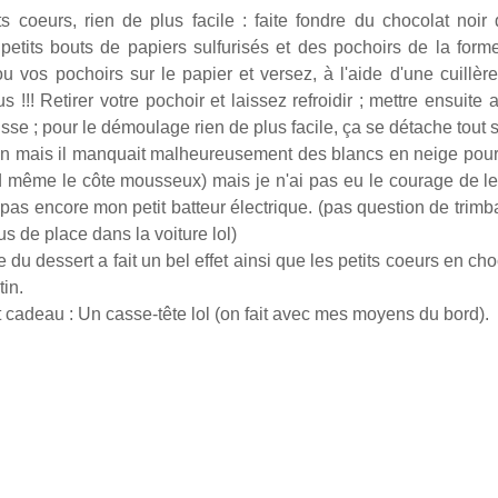
ts coeurs, rien de plus facile : faite fondre du chocolat noir
petits bouts de papiers sulfurisés et des pochoirs de la for
u vos pochoirs sur le papier et versez, à l'aide d'une cuillèr
us !!! Retirer votre pochoir et laissez refroidir ; mettre ensuite 
sse ; pour le démoulage rien de plus facile, ça se détache tout s
bon mais il manquait malheureusement des blancs en neige pour 
 même le côte mousseux) mais je n'ai pas eu le courage de le
s pas encore mon petit batteur électrique. (pas question de trim
plus de place dans la voiture lol)
 du dessert a fait un bel effet ainsi que les petits coeurs en choc
in.
t cadeau : Un casse-tête lol (on fait avec mes moyens du bord).