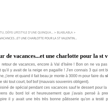
TU, DÉFIS LIFESTYLE D'UNE QUINQUA...
>
BLABLABLA
>
 VACANCES...ET UNE CHARLOTTE POUR LA ST VALENTIN...
ur de vacances...et une charlotte pour la st v
 retour de vacances, encore à Val d'Isère ! Bon on ne va pas
qu'il y avait de la neige en pagaille ! J'en connais 3 qui ont b
ne, j'erre et quand il fait beau je monte à 3000 m pour faire du
s
le ski tout court, bof bof (mauvais souvenirs obligent).
uisiné de spécial pendant ces vacances sauf le dessert pour la st 
yens du bord lol et heureusement que j'avais pensé à pr
u pire il y avait une très très bonne pâtisserie qu'on a testé