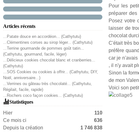
Pour les peti
préparer des 
Posez votre o
Articles récents
laisser de tro
chocolat durci
...Patate douce en accordéon... (Cathytutu)
...Clémentines corses au sirop léger... (Cathytutu)
C'était très 
...Terrine gourmande de pommes goût tatin...
préfère quand
(Cathytutu, gourmand, facile, léger)
car je n'avai
...Délicieux cookies chocolat blanc et cranberries...
, il n'y avait 
(Cathytutu)
...SOS Cookies ou cookies à offrir... (Cathytutu, DIY,
Sinon la forme
Noël, anniversaire...)
de mon Valent
...Verrines ou gâteau très chocolaté... (Cathytutu,
Voici son peti
Régilait, facile, rapide)
...Rochers coco façon cookies... (Cathytutu)
Statistiques
Hier
110
Ce mois ci
636
Depuis la création
1 746 838