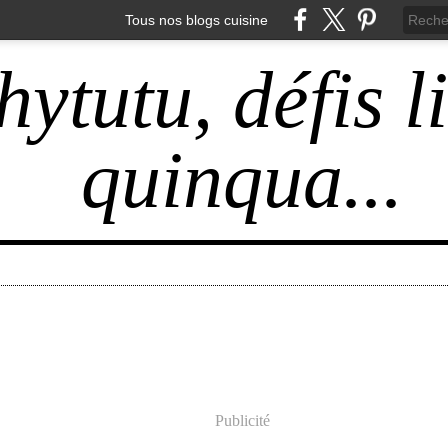
Tous nos blogs cuisine
hytutu, défis l
quinqua...
Publicité