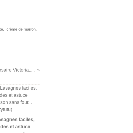
te
,
crème de marron
,
aire Victoria.....
Lasagnes faciles,
ides et astuce