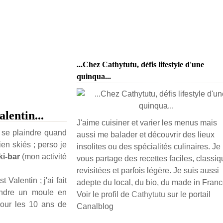
...Chez Cathytutu, défis lifestyle d'une
quinqua...
alentin...
J'aime cuisiner et varier les menus mais
 se plaindre quand
aussi me balader et découvrir des lieux
ien skiés ; perso je
insolites ou des spécialités culinaires. Je
ki-bar
(mon activité
vous partage des recettes faciles, classiq
revisitées et parfois légère. Je suis aussi
Valentin ; j'ai fait
adepte du local, du bio, du made in France
endre un moule en
Voir le profil de
Cathytutu
sur le portail
 pour les 10 ans de
Canalblog