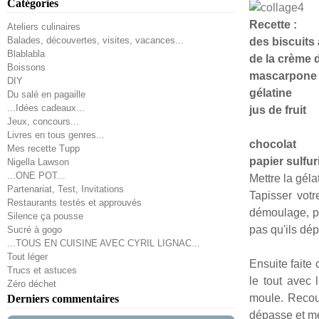
Catégories
Recette :
Ateliers culinaires
Balades, découvertes, visites, vacances...
des biscuits à
Blablabla
de la crème 
Boissons
mascarpone 
DIY
gélatine
Du salé en pagaille
...Idées cadeaux...
jus de fruit
Jeux, concours...
Livres en tous genres...
chocolat
Mes recette Tupp
papier sulfur
Nigella Lawson
...ONE POT...
Mettre la géla
Partenariat, Test, Invitations
Tapisser votr
Restaurants testés et approuvés
démoulage, pu
Silence ça pousse
pas qu'ils dép
Sucré à gogo
...TOUS EN CUISINE AVEC CYRIL LIGNAC...
Tout léger
Ensuite faite
Trucs et astuces
le tout avec
Zéro déchet
moule. Recouv
Derniers commentaires
dépasse et me