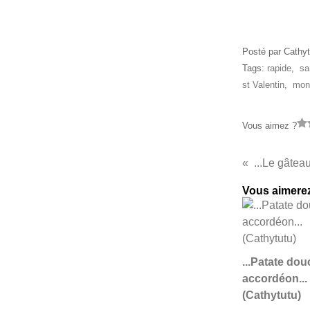
Posté par Cathyt
Tags:
rapide
,
sa
st Valentin
,
mon
Vous aimez ?
...Le gâtea
Vous aimerez
...Patate dou
accordéon...
(Cathytutu)