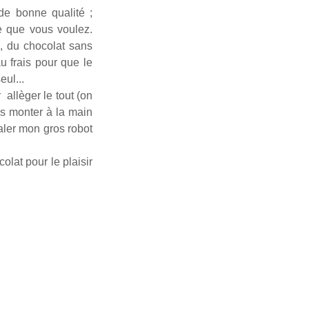
 de bonne qualité ;
me que vous voulez.
e, du chocolat sans
au frais pour que le
eul...
allèger le tout (on
s monter à la main
baler mon gros robot
olat pour le plaisir