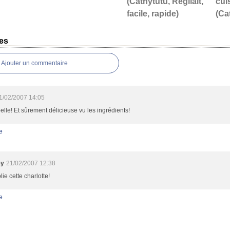
(Cathytutu, Régilait,
cui
facile, rapide)
(Ca
es
Ajouter un commentaire
1/02/2007 14:05
elle! Et sûrement délicieuse vu les ingrédients!
e
ey
21/02/2007 12:38
olie cette charlotte!
e