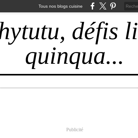
Tous nos blogs cuisine
hytutu, défis l
quinqua...
Publicité