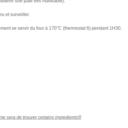
obtenir une pâte très malléable).
eu et surveiller.
ment se servir du four à 170°C (thermostat 6) pendant 1H30.
e sera de trouver certains ingredients!!!