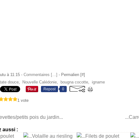
utu à 11:15 -
Commentaires [
…
]
- Permalien [
#
]
tate douce
,
Nouvelle Calédonie
,
bougna cocotte
,
igname
Repost
0
1 vote
revettes/petits pois du jardin...
...Car
 aussi :