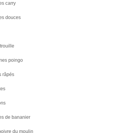
es carry
patates douces
 taros
trouille
nes poingo
s râpés
tes
ons
les de bananier
poivre du moulin