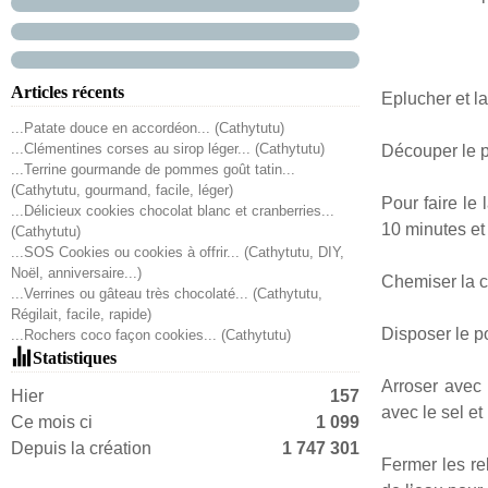
Articles récents
Eplucher et la
...Patate douce en accordéon... (Cathytutu)
...Clémentines corses au sirop léger... (Cathytutu)
Découper le p
...Terrine gourmande de pommes goût tatin...
(Cathytutu, gourmand, facile, léger)
Pour faire le 
...Délicieux cookies chocolat blanc et cranberries...
10 minutes et
(Cathytutu)
...SOS Cookies ou cookies à offrir... (Cathytutu, DIY,
Noël, anniversaire...)
Chemiser la c
...Verrines ou gâteau très chocolaté... (Cathytutu,
Régilait, facile, rapide)
Disposer le po
...Rochers coco façon cookies... (Cathytutu)
Statistiques
Arroser avec 
Hier
157
avec le sel et
Ce mois ci
1 099
Depuis la création
1 747 301
Fermer les re