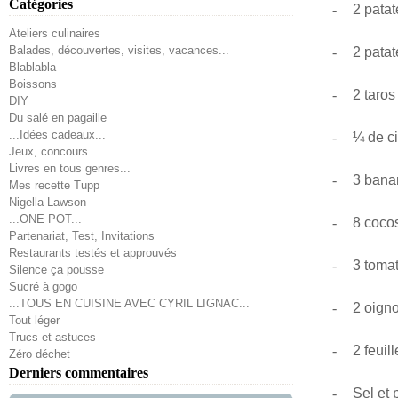
Catégories
-
2 patat
Ateliers culinaires
Balades, découvertes, visites, vacances...
-
2 
Blablabla
Boissons
-
2
DIY
Du salé en pagaille
...Idées cadeaux...
-
¼ de ci
Jeux, concours...
Livres en tous genres...
-
3 bana
Mes recette Tupp
Nigella Lawson
...ONE POT...
-
8 coco
Partenariat, Test, Invitations
Restaurants testés et approuvés
-
3 toma
Silence ça pousse
Sucré à gogo
...TOUS EN CUISINE AVEC CYRIL LIGNAC...
-
2 oign
Tout léger
Trucs et astuces
-
2 feuil
Zéro déchet
Derniers commentaires
-
Sel et 