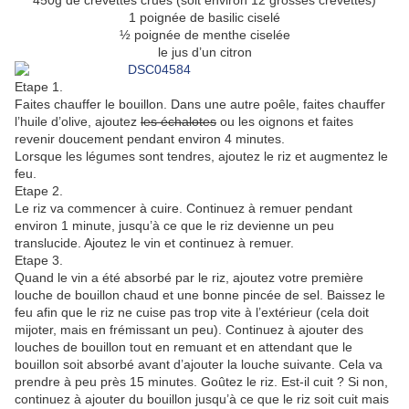
450g de crevettes crues (soit environ 12 grosses crevettes)
1 poignée de basilic ciselé
½ poignée de menthe ciselée
le jus d’un citron
Etape 1.
Faites chauffer le bouillon. Dans une autre poêle, faites chauffer
l’huile d’olive, ajoutez
les échalotes
ou les oignons et faites
revenir doucement pendant environ 4 minutes.
Lorsque les légumes sont tendres, ajoutez le riz et augmentez le
feu.
Etape 2.
Le riz va commencer à cuire. Continuez à remuer pendant
environ 1 minute, jusqu’à ce que le riz devienne un peu
translucide. Ajoutez le vin et continuez à remuer.
Etape 3.
Quand le vin a été absorbé par le riz, ajoutez votre première
louche de bouillon chaud et une bonne pincée de sel. Baissez le
feu afin que le riz ne cuise pas trop vite à l’extérieur (cela doit
mijoter, mais en frémissant un peu). Continuez à ajouter des
louches de bouillon tout en remuant et en attendant que le
bouillon soit absorbé avant d’ajouter la louche suivante. Cela va
prendre à peu près 15 minutes. Goûtez le riz. Est-il cuit ? Si non,
continuez à ajouter du bouillon jusqu’à ce que le riz soit cuit mais