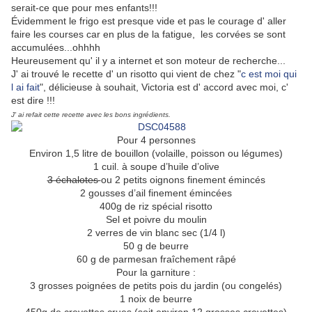
serait-ce que pour mes enfants!!!
Évidemment le frigo est presque vide et pas le courage d' aller
faire les courses car en plus de la fatigue, les corvées se sont
accumulées...ohhhh
Heureusement qu' il y a internet et son moteur de recherche...
J' ai trouvé le recette d' un risotto qui vient de chez "
c est moi qui
l ai fait
", délicieuse à souhait, Victoria est d' accord avec moi, c'
est dire !!!
J' ai refait cette recette avec les bons ingrédients.
Pour 4 personnes
Environ 1,5 litre de bouillon (volaille, poisson ou légumes)
1 cuil. à soupe d’huile d’olive
3 échalotes
ou 2 petits oignons finement émincés
2 gousses d’ail finement émincées
400g de riz spécial risotto
Sel et poivre du moulin
2 verres de vin blanc sec (1/4 l)
50 g de beurre
60 g de parmesan fraîchement râpé
Pour la garniture :
3 grosses poignées de petits pois du jardin (ou congelés)
1 noix de beurre