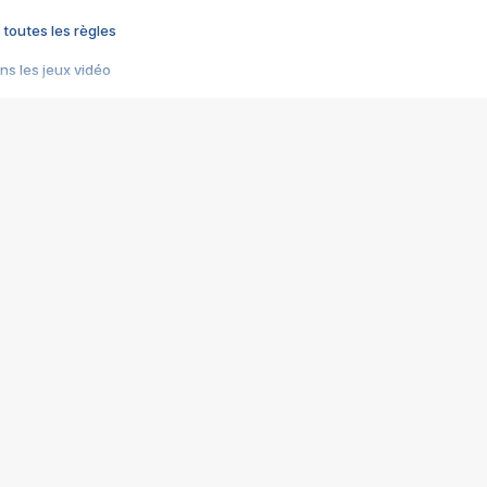
 toutes les règles
s les jeux vidéo
us choquant de Rockstar ? - Le scandale BULLY
e plus moche de Steam
du RÊVE tourne au CAUCHEMAR
pendant 8 heures
it… à tort
umiliés par un jeu vidéo
ire - Final Fantasy 8
ti un empire - Age of Empires
story DOFUS
tard, il crée l'un des pires jeux de tous les temps, MindsEye.