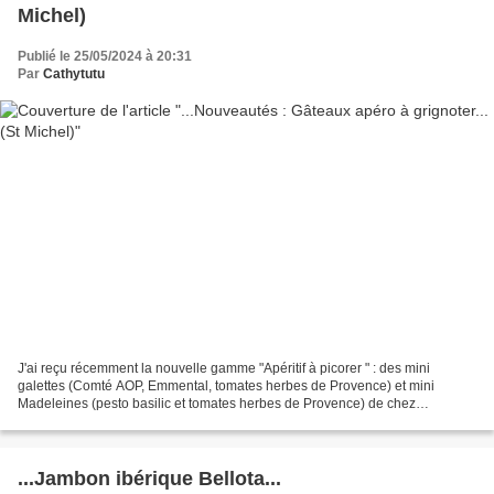
Michel)
Publié le 25/05/2024 à 20:31
Par
Cathytutu
J'ai reçu récemment la nouvelle gamme "Apéritif à picorer " : des mini
galettes (Comté AOP, Emmental, tomates herbes de Provence) et mini
Madeleines (pesto basilic et tomates herbes de Provence) de chez
@stmichel_fr ! - On a bien aimé cette version salées...
...Jambon ibérique Bellota...