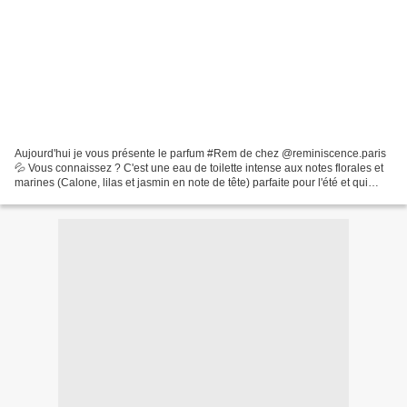
Aujourd'hui je vous présente le parfum #Rem de chez @reminiscence.paris
💦 Vous connaissez ? C'est une eau de toilette intense aux notes florales et
marines (Calone, lilas et jasmin en note de tête) parfaite pour l'été et qui
rappelle les vacances au bord...