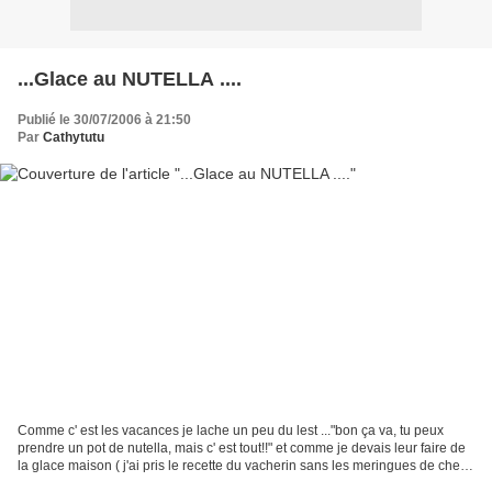
...Glace au NUTELLA ....
Publié le 30/07/2006 à 21:50
Par
Cathytutu
Comme c' est les vacances je lache un peu du lest ..."bon ça va, tu peux
prendre un pot de nutella, mais c' est tout!!" et comme je devais leur faire de
la glace maison ( j'ai pris le recette du vacherin sans les meringues de chez
marmiton). J' ai pense...