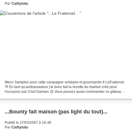
Par
Cathytutu
Merci Sampleo pour cette campagne solidaire et gourmande # LeFraternel
💜 En tant qu'ambassadeur j'ai donc fait la recette du marbré créé pour
l'occasion par Chef Damien 😊 Vous pouvez aussi commander ce gâteau sur
le site https://lefraternel.epicery.com/…...
...Bounty fait maison (pas light du tout)...
Publié le 27/03/2007 à 16:48
Par
Cathytutu