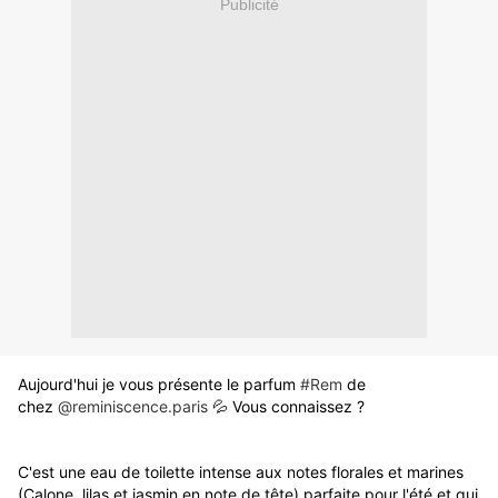
Publicité
Aujourd'hui je vous présente le parfum
#Rem
de
chez
@reminiscence.paris
💦 Vous connaissez ?
C'est une eau de toilette intense aux notes florales et marines
(Calone, lilas et jasmin en note de tête) parfaite pour l'été et qui