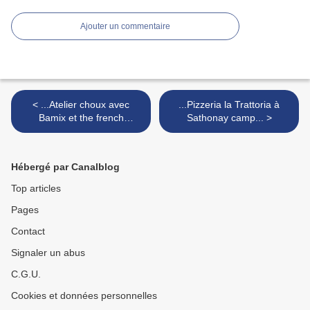
Ajouter un commentaire
< ...Atelier choux avec
...Pizzeria la Trattoria à
Bamix et the french
Sathonay camp... >
pâtissier au grand réfectoire
à l'hôtel Dieu à Lyon...
(Cathytutu)
Hébergé par Canalblog
Top articles
Pages
Contact
Signaler un abus
C.G.U.
Cookies et données personnelles