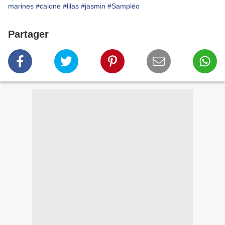
marines
#calone
#lilas
#jasmin
#Sampléo
Partager