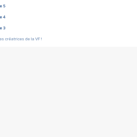
e 5
e 4
e 3
s créatrices de la VF !
e 2
e 1
e Mektoub My Love arrive enfin ! Rencontre avec Shaïn Boumedine et Sal
i : après Toni en famille
elle réalise le bouleversant Dites lui que je l'aime
ais ! Rencontre autour de Vie privée de Rebecca Zlotowski
 de Marguerite, Grave... Rencontre avec Ella Rumpf
 Les Rêveurs, un film intime sur la santé mentale