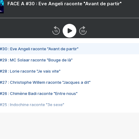
FACE A #30 : Eve Angeli raconte "Avant de partir"
#30 : Eve Angeli raconte "Avant de partir"
#29 : MC Solaar raconte "Bouge de là"
28 : Lorie raconte "Je vais vite"
#27 : Christophe Willem raconte "Jacques a dit"
#26 : Chimène Badi raconte "Entre nous"
#25 : Indochine raconte "3e sexe"
#24 : Zaho raconte "C'est chelou"
#23 : Patrick Bruel raconte "Au café des délices"
#22 : Kyo raconte "Le chemin"