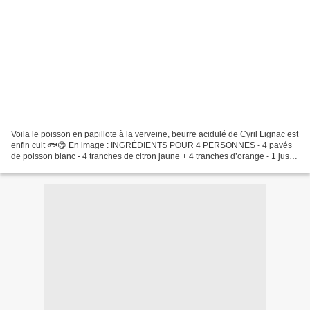
Voila le poisson en papillote à la verveine, beurre acidulé de Cyril Lignac est
enfin cuit 🐟😋 En image : INGRÉDIENTS POUR 4 PERSONNES - 4 pavés
de poisson blanc - 4 tranches de citron jaune + 4 tranches d’orange - 1 jus
d’orange + 1 jus de citron mélangé-...