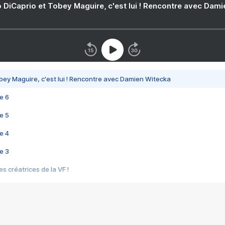
 DiCaprio et Tobey Maguire, c'est lui ! Rencontre avec Dam
bey Maguire, c'est lui ! Rencontre avec Damien Witecka
e 6
e 5
e 4
e 3
s créatrices de la VF !
e 2
e 1
e Mektoub My Love arrive enfin ! Rencontre avec Shaïn Boumedine et Sal