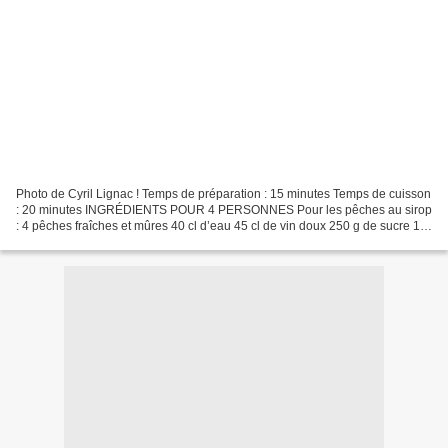
Photo de Cyril Lignac ! Temps de préparation : 15 minutes Temps de cuisson
: 20 minutes INGRÉDIENTS POUR 4 PERSONNES Pour les pêches au sirop
: 4 pêches fraîches et mûres 40 cl d’eau 45 cl de vin doux 250 g de sucre 1
zeste de citron jaune Quelques feuilles...