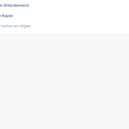
e (littéralement)
im Rayan
 toutes les règles
s les jeux vidéo
us choquant de Rockstar ? - Le scandale BULLY
e plus moche de Steam
du RÊVE tourne au CAUCHEMAR
pendant 8 heures
it… à tort
umiliés par un jeu vidéo
ire - Final Fantasy 8
ti un empire - Age of Empires