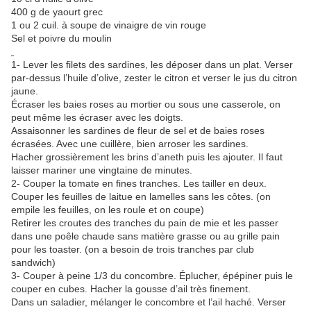
400 g de yaourt grec
1 ou 2 cuil. à soupe de vinaigre de vin rouge
Sel et poivre du moulin
1- Lever les filets des sardines, les déposer dans un plat. Verser
par-dessus l’huile d’olive, zester le citron et verser le jus du citron
jaune.
Écraser les baies roses au mortier ou sous une casserole, on
peut même les écraser avec les doigts.
Assaisonner les sardines de fleur de sel et de baies roses
écrasées. Avec une cuillère, bien arroser les sardines.
Hacher grossièrement les brins d’aneth puis les ajouter. Il faut
laisser mariner une vingtaine de minutes.
2- Couper la tomate en fines tranches. Les tailler en deux.
Couper les feuilles de laitue en lamelles sans les côtes. (on
empile les feuilles, on les roule et on coupe)
Retirer les croutes des tranches du pain de mie et les passer
dans une poêle chaude sans matière grasse ou au grille pain
pour les toaster. (on a besoin de trois tranches par club
sandwich)
3- Couper à peine 1/3 du concombre. Éplucher, épépiner puis le
couper en cubes. Hacher la gousse d’ail très finement.
Dans un saladier, mélanger le concombre et l’ail haché. Verser