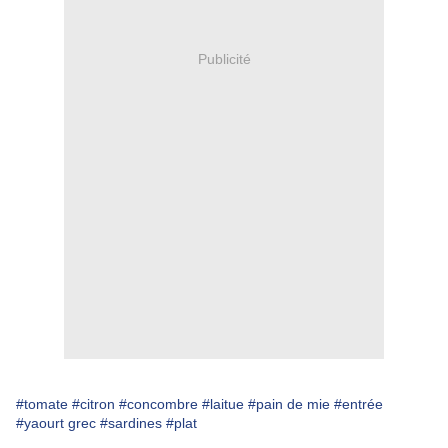
Publicité
#tomate
#citron
#concombre
#laitue
#pain de mie
#entrée
#yaourt grec
#sardines
#plat