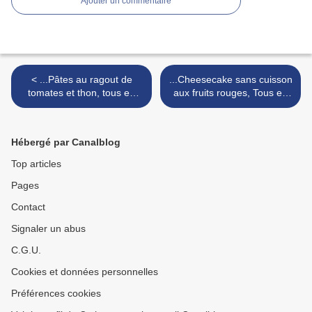
Ajouter un commentaire
< ...Pâtes au ragout de
...Cheesecake sans cuisson
tomates et thon, tous en
aux fruits rouges, Tous en
cuisine recettes d'été de
cuisine recettes d'été avec
CyrilLignac...
Cyril Lignac... >
Hébergé par Canalblog
Top articles
Pages
Contact
Signaler un abus
C.G.U.
Cookies et données personnelles
Préférences cookies