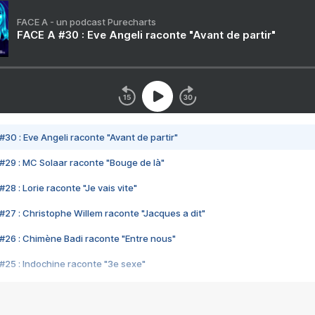
FACE A - un podcast Purecharts
FACE A #30 : Eve Angeli raconte "Avant de partir"
#30 : Eve Angeli raconte "Avant de partir"
#29 : MC Solaar raconte "Bouge de là"
28 : Lorie raconte "Je vais vite"
#27 : Christophe Willem raconte "Jacques a dit"
#26 : Chimène Badi raconte "Entre nous"
#25 : Indochine raconte "3e sexe"
#24 : Zaho raconte "C'est chelou"
#23 : Patrick Bruel raconte "Au café des délices"