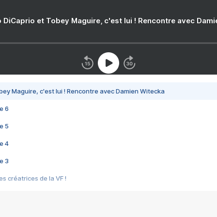
 DiCaprio et Tobey Maguire, c'est lui ! Rencontre avec Dam
bey Maguire, c'est lui ! Rencontre avec Damien Witecka
e 6
e 5
e 4
e 3
s créatrices de la VF !
e 2
e 1