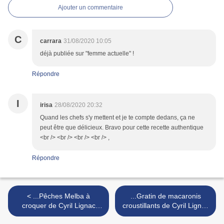
Ajouter un commentaire
C
carrara
31/08/2020 10:05
déjà publiée sur "femme actuelle" !
Répondre
I
irisa
28/08/2020 20:32
Quand les chefs s'y mettent et je te compte dedans, ça ne
peut être que délicieux. Bravo pour cette recette authentique
<br /> <br /> <br /> <br /> ,
Répondre
< ...Pêches Melba à
...Gratin de macaronis
croquer de Cyril Lignac
croustillants de Cyril Lignac
dans Tous en cuisine, 2ème
dans Tous en cuisine,2eme