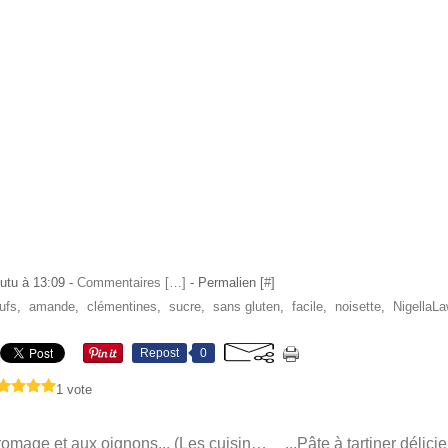
utu à 13:09 -
Commentaires [
…
]
- Permalien [
#
]
ufs
,
amande
,
clémentines
,
sucre
,
sans gluten
,
facile
,
noisette
,
NigellaL
Repost
0
1 vote
...Tarte au fromage et aux oignons... (Les cuisiniers en herbe)