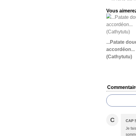
Vous aimerez
...Patate dou
accordéon...
(Cathytutu)
Commentair
C
CAP 
Je fai
sommes