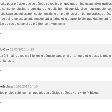
rofite pour préciser que ce gâteau se réalise en quelques minutes au mixer, qu'il est
e conserver plusieurs jours dans une boite hermétique. Merci de nous rappeler cett
ella Lawson, qui est non seulement riche en protéines et en bonne graisses grâce
de qui remplace avantageusement la farine et le beurre, je diminue également l'a
tilise du sucre complet de préférence... Mummmm
e
So Cay
22/03/2020 14:28
fait à 4 mains avec ma fille, on le déguste dans environ 1 heure et je poste la phot
taires ,,,
e
ledeclara
05/02/2019 14:10
lies photos subliment un peu plus ce délicieux gâteau <br /> <br /> Bisous
e