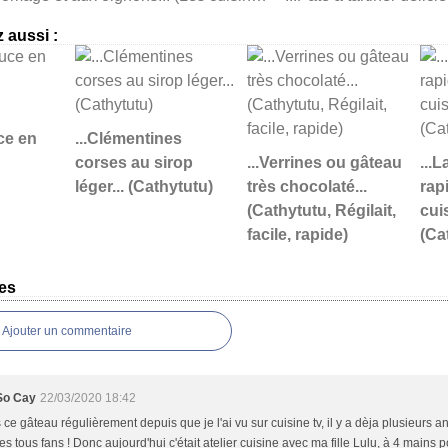
 aussi :
ce en
...Clémentines
corses au sirop
...Verrines ou gâteau
...
léger... (Cathytutu)
très chocolaté...
rap
(Cathytutu, Régilait,
cui
facile, rapide)
(Ca
es
Ajouter un commentaire
So Cay
22/03/2020 18:42
s ce gâteau régulièrement depuis que je l'ai vu sur cuisine tv, il y a dèja plusieurs 
 tous fans ! Donc aujourd'hui c'était atelier cuisine avec ma fille Lulu, à 4 mains p