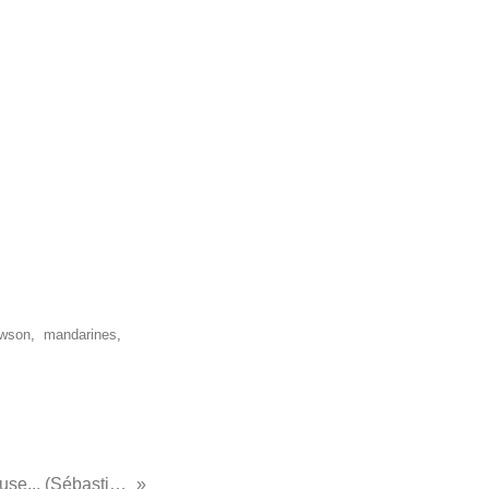
awson
,
mandarines
,
...Pâte à tartiner délicieuse... (Sébastien Bouillet)