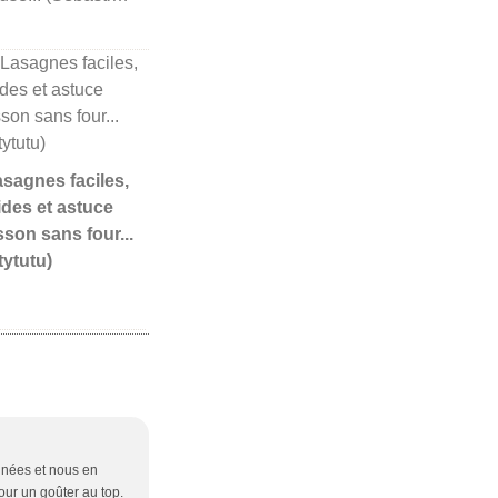
Lasagnes faciles,
ides et astuce
sson sans four...
tytutu)
années et nous en
our un goûter au top.