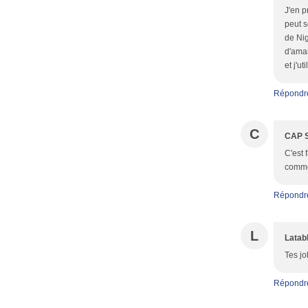
J'en p
peut s
de Nig
d'aman
et j'u
Répondr
C
CAP 
C'est 
commen
Répondr
L
Latab
Tes jo
Répondr