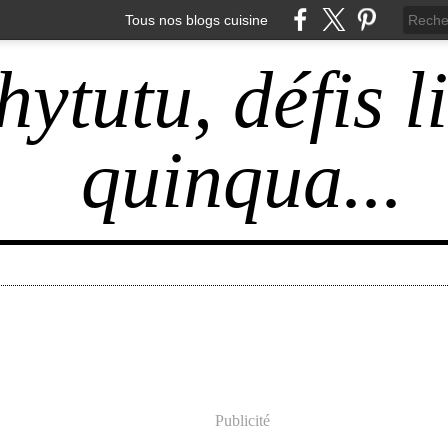
Tous nos blogs cuisine
hytutu, défis l
quinqua...
Publicité