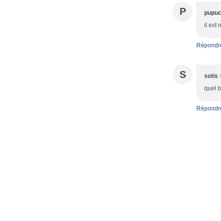
P
pupu
il est
Répondr
S
sotis
quel b
Répondr