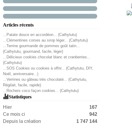
Articles récents
...Patate douce en accordéon... (Cathytutu)
...Clémentines corses au sirop léger... (Cathytutu)
...Terrine gourmande de pommes goût tatin...
(Cathytutu, gourmand, facile, léger)
...Délicieux cookies chocolat blanc et cranberries...
(Cathytutu)
...SOS Cookies ou cookies à offrir... (Cathytutu, DIY,
Noël, anniversaire...)
...Verrines ou gâteau très chocolaté... (Cathytutu,
Régilait, facile, rapide)
...Rochers coco façon cookies... (Cathytutu)
Statistiques
Hier
167
Ce mois ci
942
Depuis la création
1 747 144