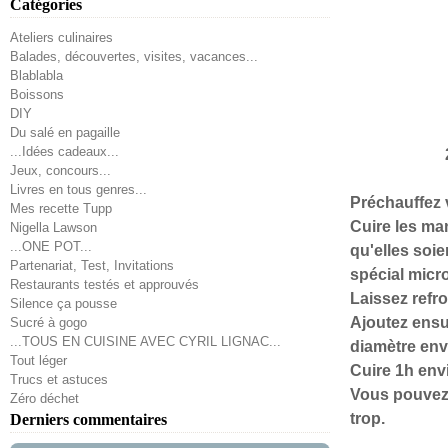
Catégories
Ateliers culinaires
Balades, découvertes, visites, vacances...
Blablabla
Boissons
DIY
Du salé en pagaille
...Idées cadeaux...
Jeux, concours...
Livres en tous genres...
Préchauffez v
Mes recette Tupp
Cuire les ma
Nigella Lawson
...ONE POT...
qu'elles soi
Partenariat, Test, Invitations
spécial micr
Restaurants testés et approuvés
Laissez refro
Silence ça pousse
Ajoutez ensu
Sucré à gogo
...TOUS EN CUISINE AVEC CYRIL LIGNAC...
diamètre env
Tout léger
Cuire 1h env
Trucs et astuces
Vous pouvez c
Zéro déchet
trop.
Derniers commentaires