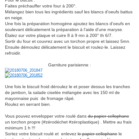
Pour le biscuit :
Faites préchauffer votre four à 200°.
Mélangez bien tous les ingrédients sauf les blancs d'oeufs battus
en neige.
Une fois la préparation homogène ajoutez les blancs d'oeufs en
soulevant délicatement la préparation à l'aide d'une maryse.
Étalez sur votre plaque et cuire 8 à 9 mn à 200° th 6/7.
Sortir du four et couvrez avec un torchon propre et laissez 5mn.
Ensuite démoulez délicatement le biscuit et roulez-le. Laissez
refroidir.
Garniture parisienne :
Une fois le biscuit froid déroulez le et poser dessus les tranches
de jambon, la salade ciselée mélangée avec les 150 ml de
mayonnaise puis de fromage râpé.
Roulez en serrant bien.
Vous pouvez envelopper votre roulé dans
du papier cellophane
un torchon propre (#zérodéchet #zéroplastique) . Mettre au frais
minimum 1 h !!!
Sortez votre biscuit roulé et enlevez
le papier cellophane
le