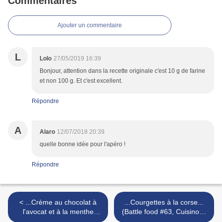
Commentaires
Ajouter un commentaire
L
Lolo
27/05/2019 16:39
Bonjour, attention dans la recette originale c'est 10 g de farine
et non 100 g. Et c'est excellent.
Répondre
A
Alaro
12/07/2018 20:39
quelle bonne idée pour l'apéro !
Répondre
< ...Crème au chocolat à
...Courgettes à la corse...
l'avocat et à la menthe
(Battle food #63, Cuisinons
chocolat comme un After
de saison) >