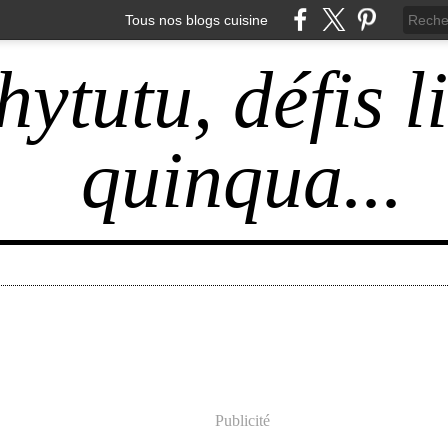
Tous nos blogs cuisine
hytutu, défis l
quinqua...
Publicité