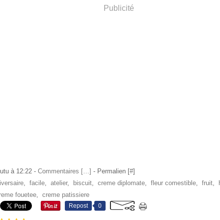
Publicité
utu à 12:22 -
Commentaires [
…
]
- Permalien [
#
]
iversaire
,
facile
,
atelier
,
biscuit
,
creme diplomate
,
fleur comestible
,
fruit
,
reme fouetee
,
creme patissiere
Repost
0