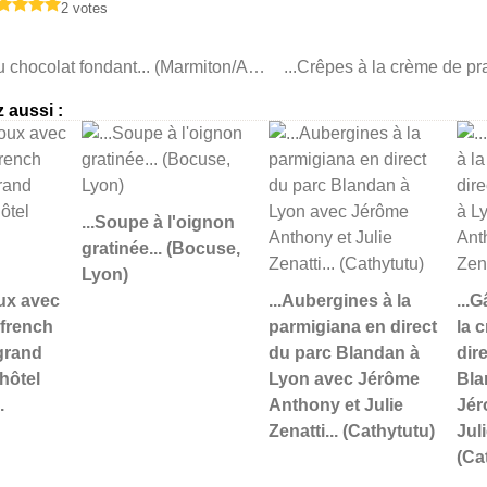
2 votes
...Gâteau au chocolat fondant... (Marmiton/Appropriez-vous la recette)
 aussi :
...Soupe à l'oignon
gratinée... (Bocuse,
Lyon)
oux avec
...Aubergines à la
...
 french
parmigiana en direct
la 
 grand
du parc Blandan à
dir
'hôtel
Lyon avec Jérôme
Bla
.
Anthony et Julie
Jér
Zenatti... (Cathytutu)
Juli
(Ca