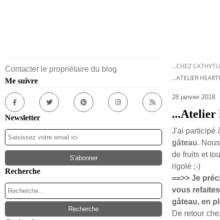
...CHEZ CATHYTU
Contacter le propriétaire du blog
...ATELIER HEAR
Me suivre
28 janvier 2018
...Atelie
Newsletter
J'ai participé 
gâteau
. Nous
de fruits et t
rigolé ;-)
Recherche
==>> Je préci
vous refaites
gâteau, en pl
De retour che