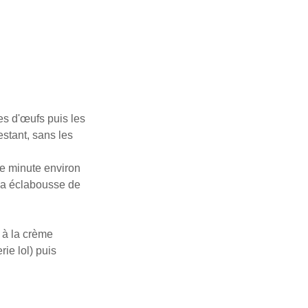
es d'œufs puis les
estant, sans les
ne minute environ
 ça éclabousse de
 à la crème
rie lol) puis