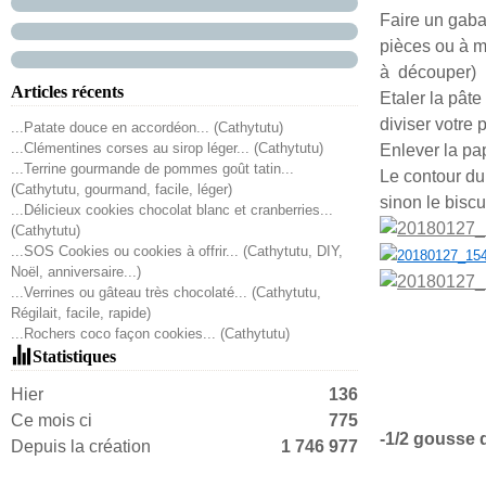
Faire un gaba
pièces ou à m
à découper)
Articles récents
Etaler la pât
diviser votre 
...Patate douce en accordéon... (Cathytutu)
...Clémentines corses au sirop léger... (Cathytutu)
Enlever la pap
...Terrine gourmande de pommes goût tatin...
Le contour du 
(Cathytutu, gourmand, facile, léger)
sinon le biscui
...Délicieux cookies chocolat blanc et cranberries...
(Cathytutu)
...SOS Cookies ou cookies à offrir... (Cathytutu, DIY,
Noël, anniversaire...)
...Verrines ou gâteau très chocolaté... (Cathytutu,
Régilait, facile, rapide)
...Rochers coco façon cookies... (Cathytutu)
Statistiques
Hier
136
Ce mois ci
775
-1/2 gousse d
Depuis la création
1 746 977