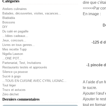
Catégories
dire que c'éta
==>>>Par contr
Ateliers culinaires
Balades, découvertes, visites, vacances...
En image :
Blablabla
Boissons
D
DIY
Du salé en pagaille
...Idées cadeaux...
Jeux, concours...
-125 d 
Livres en tous genres...
Mes recette Tupp
Nigella Lawson
...ONE POT...
Partenariat, Test, Invitations
-1 pincée d
Restaurants testés et approuvés
Silence ça pousse
Sucré à gogo
...TOUS EN CUISINE AVEC CYRIL LIGNAC...
A l'aide d'un 
Tout léger
le sucre.
Trucs et astuces
Ajouter l'œuf
Zéro déchet
Ajouter le res
Derniers commentaires
tout en forman