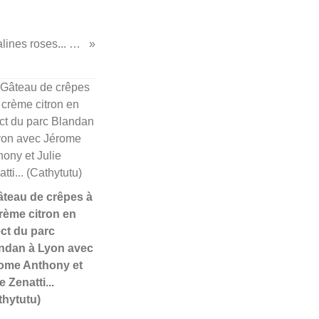
...Crêpes à la crème de pralines roses... (Paul Bocuse/Cathytutu)
Gâteau de crêpes à
crème citron en
ect du parc
ndan à Lyon avec
ome Anthony et
e Zenatti...
thytutu)