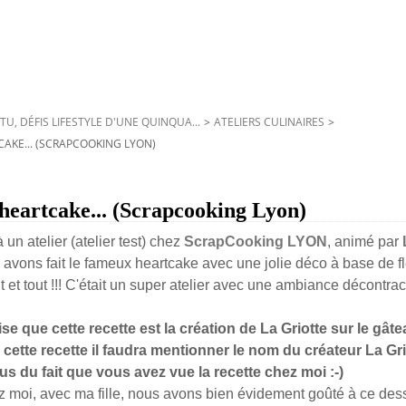
TU, DÉFIS LIFESTYLE D'UNE QUINQUA...
>
ATELIERS CULINAIRES
>
TCAKE... (SCRAPCOOKING LYON)
r heartcake... (Scrapcooking Lyon)
à un atelier (atelier test) chez
ScrapCooking LYON
,
animé par
 avons fait le fameux heartcake avec une jolie déco à base de f
out et tout !!! C'était un super atelier avec une ambiance décontra
se que cette recette est la création de La Griotte sur le gâte
 cette recette il faudra mentionner le nom du créateur La Gri
us du fait que vous avez vue la recette chez moi :-)
z moi, avec ma fille, nous avons bien évidement goûté à ce dess