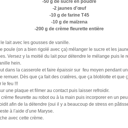
-50 g de sucre en poudre
-2 jaunes d'œuf
-10 g de farine T45
-10 g de maïzena
-200 g de crème fleurette entière
r le lait avec les gousses de vanille.
e poule (on a bien rigolé avec ça) mélanger le sucre et les jaun
es. Versez y la moitié du lait pour détendre le mélange puis le r
nille hein.
out dans la casserole et faire épaissir sur feu moyen pendant u
e remuer. Dès que ça fait des cratères, que ça bloblotte et que
le feu !!!
r une plaque et filmer au contact puis laisser refroidir.
 crème fleurette au robot ou à la main puis incorporer en un peu
roidit afin de la détendre (oui il y a beaucoup de stress en pâtisse
reste à l'aide d'une Maryse.
che avec cette crème.