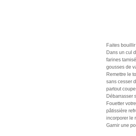
Faites bouilli
Dans un cul d
farines tamisé
gousses de va
Remettre le t
sans cesser d
partout couper 
Débarrasser su
Fouetter votre
pâtissière ref
incorporer le 
Garnir une po