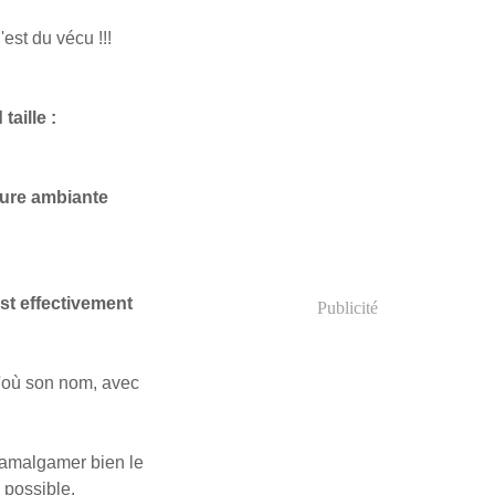
est du vécu !!!
aille :
ture ambiante
est effectivement
Publicité
d'où son nom, avec
t amalgamer bien le
i possible.