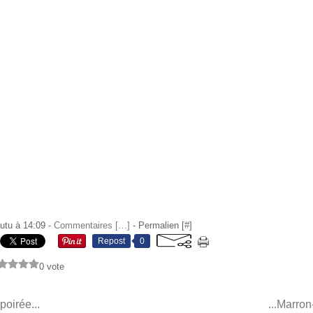
utu à 14:09 -
Commentaires [
…
]
- Permalien [
#
]
Repost
0
0 vote
 poirée...
...Marron