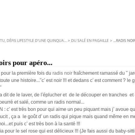
TU, DÉFIS LIFESTYLE D'UNE QUINQUA...
>
DU SALÉ EN PAGAILLE
>
...RADIS NOI
oirs pour apéro...
 pour la première fois du
radis noir
fraîchement ramassé du " jardi
toute une histoire..."c' est noir !!! et dedans c' est comment ? le g
"
a dit de le laver, de l'éplucher et de le découper en tranches e
beurré et salé, comme un radis normal...
c' est très bon pour qui aime un peu piquant mais j' avoue qu
cit , ça a le goût d' un radis qui pique mais quand même en meil
...et puis c' est très bon à la santé !!!
ia pour le sel rose qui est délicieux !!! (Je fais aussi du baby-sit