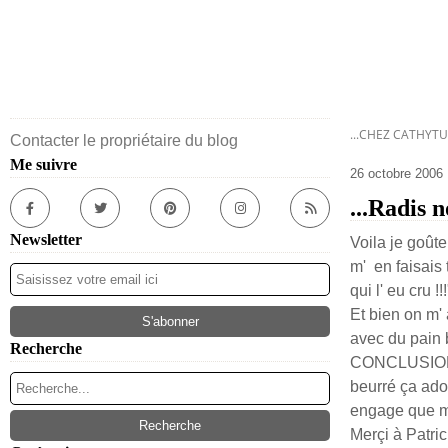
...CHEZ CATHYTU
Contacter le propriétaire du blog
Me suivre
26 octobre 2006
...Radis n
Newsletter
Voila je goûte
m' en faisais 
qui l' eu cru !!!
Et bien on m' 
avec du pain 
Recherche
CONCLUSION : 
beurré ça adou
engage que moi
Merçi à Patric