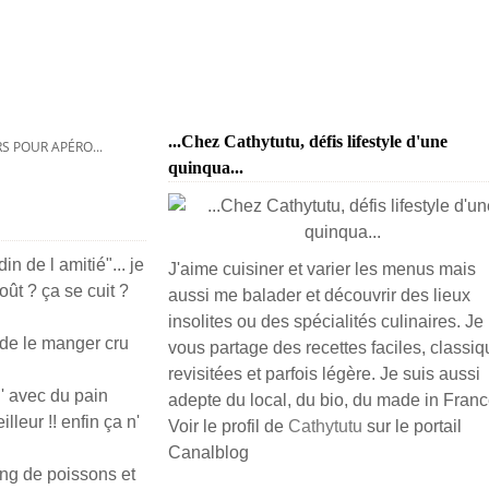
...Chez Cathytutu, défis lifestyle d'une
RS POUR APÉRO...
quinqua...
n de l amitié"... je
J'aime cuisiner et varier les menus mais
oût ? ça se cuit ?
aussi me balader et découvrir des lieux
insolites ou des spécialités culinaires. Je
t de le manger cru
vous partage des recettes faciles, classiq
revisitées et parfois légère. Je suis aussi
' avec du pain
adepte du local, du bio, du made in France
leur !! enfin ça n'
Voir le profil de
Cathytutu
sur le portail
Canalblog
ting de poissons et