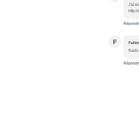
J'ai r
http:/
Répondr
F
Fabie
Radis 
Répondr