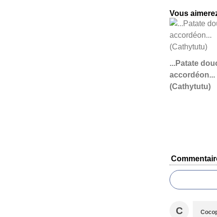
Vous aimerez
...Patate dou
accordéon...
(Cathytutu)
Commentair
C
Coco