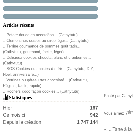
Articles récents
...Patate douce en accordéon... (Cathytutu)
...Clémentines corses au sirop léger... (Cathytutu)
...Terrine gourmande de pommes goût tatin...
(Cathytutu, gourmand, facile, léger)
...Délicieux cookies chocolat blanc et cranberries...
(Cathytutu)
...SOS Cookies ou cookies à offrir... (Cathytutu, DIY,
Noël, anniversaire...)
...Verrines ou gâteau très chocolaté... (Cathytutu,
Régilait, facile, rapide)
...Rochers coco façon cookies... (Cathytutu)
Posté par Cathyt
Statistiques
Hier
167
Vous aimez ?
Ce mois ci
942
Depuis la création
1 747 144
...Tarte à la