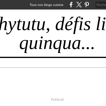
Tous nos blogs cuisine
hytutu, défis l
quinqua...
Publicité