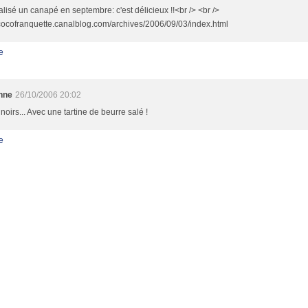
éalisé un canapé en septembre: c'est délicieux !!<br /> <br />
/cocofranquette.canalblog.com/archives/2006/09/03/index.html
e
nne
26/10/2006 20:02
noirs... Avec une tartine de beurre salé !
e