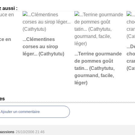
 aussi :
ce en
...Clémentines
corses au sirop
...
léger... (Cathytutu)
...Terrine gourmande
cho
de pommes goût
cran
tatin... (Cathytutu,
(Ca
gourmand, facile,
léger)
es
Ajouter un commentaire
passions
26/10/2006 21:46