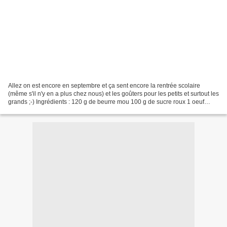
Allez on est encore en septembre et ça sent encore la rentrée scolaire
(même s'il n'y en a plus chez nous) et les goûters pour les petits et surtout les
grands ;-) Ingrédients : 120 g de beurre mou 100 g de sucre roux 1 oeuf
vanille 180 g de farine 1...