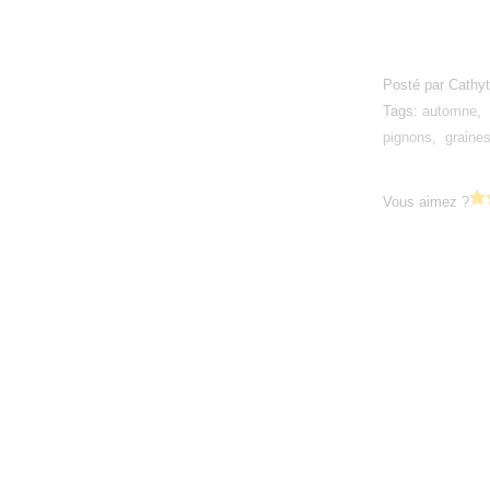
Posté par Cathyt
Tags:
automne
,
pignons
,
graine
Vous aimez ?