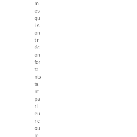
m
es
qu
i s
on
t r
éc
on
for
ta
nts
ta
nt
pa
r l
eu
r c
ou
le