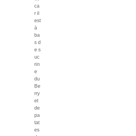
ca
r il
est
à
ba
s d
e s
uc
rin
e
du
Be
rry
et
de
pa
tat
es