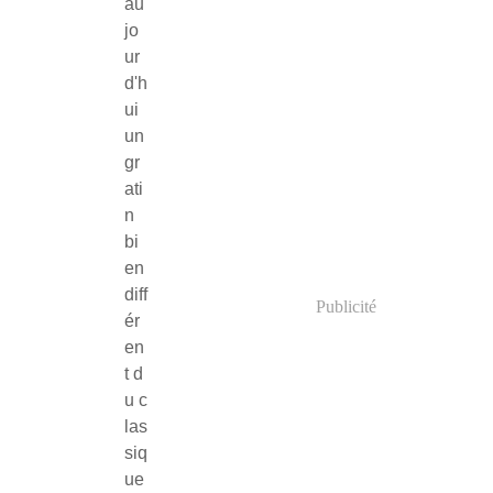
au
jo
ur
d'h
ui
un
gr
ati
n
bi
en
diff
Publicité
ér
en
t d
u c
las
siq
ue