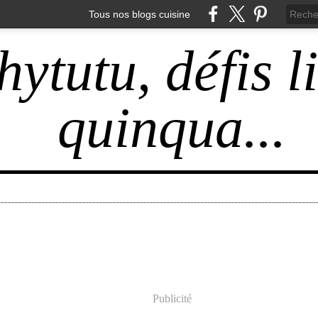
Tous nos blogs cuisine
hytutu, défis l
quinqua...
Publicité