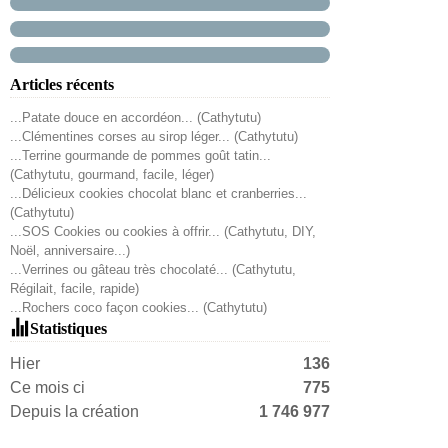
Articles récents
...Patate douce en accordéon... (Cathytutu)
...Clémentines corses au sirop léger... (Cathytutu)
...Terrine gourmande de pommes goût tatin...
(Cathytutu, gourmand, facile, léger)
...Délicieux cookies chocolat blanc et cranberries...
(Cathytutu)
...SOS Cookies ou cookies à offrir... (Cathytutu, DIY,
Noël, anniversaire...)
...Verrines ou gâteau très chocolaté... (Cathytutu,
Régilait, facile, rapide)
...Rochers coco façon cookies... (Cathytutu)
Statistiques
Hier
136
Ce mois ci
775
Depuis la création
1 746 977