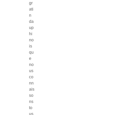
gr
ati
n
da
up
hi
no
is
qu
e
no
us
co
nn
ais
so
ns
to
us