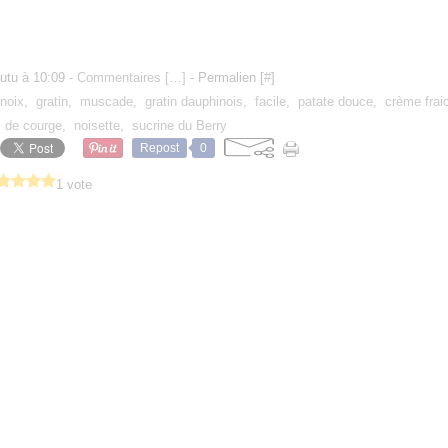
utu à 10:09 -
Commentaires [
…
]
- Permalien [
#
]
noix
,
gratin
,
muscade
,
gratin dauphinois
,
facile
,
patate douce
,
crème frai
s de courge
,
noisette
,
sucrine du Berry
Repost
0
1 vote