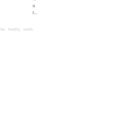
u
r...
che
,
healthy
,
santé
,