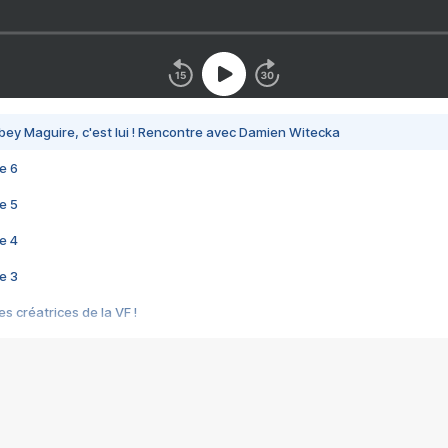
bey Maguire, c'est lui ! Rencontre avec Damien Witecka
e 6
e 5
e 4
e 3
s créatrices de la VF !
e 2
e 1
e Mektoub My Love arrive enfin ! Rencontre avec Shaïn Boumedine et Sal