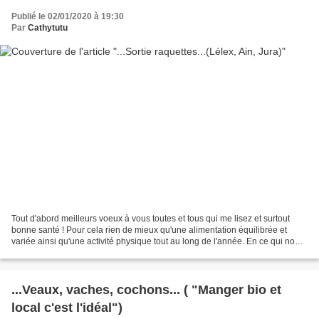
Publié le 02/01/2020 à 19:30
Par
Cathytutu
Tout d'abord meilleurs voeux à vous toutes et tous qui me lisez et surtout
bonne santé ! Pour cela rien de mieux qu'une alimentation équilibrée et
variée ainsi qu'une activité physique tout au long de l'année. En ce qui nous
concerne nous commençont donc...
...Veaux, vaches, cochons... ( "Manger bio et
local c'est l'idéal")