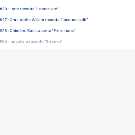
28 : Lorie raconte "Je vais vite"
#27 : Christophe Willem raconte "Jacques a dit"
#26 : Chimène Badi raconte "Entre nous"
#25 : Indochine raconte "3e sexe"
#24 : Zaho raconte "C'est chelou"
#23 : Patrick Bruel raconte "Au café des délices"
#22 : Kyo raconte "Le chemin"
#21 : Nolwenn Leroy raconte "Cassé"
#20 : Patrick Hernandez raconte "Born to be alive"
#19 : Lorie raconte "Près de moi"
#18 : Michael Jones raconte "A nos actes manqués" (avec Jean-Jacque
#17 : Khaled raconte "Aïcha"