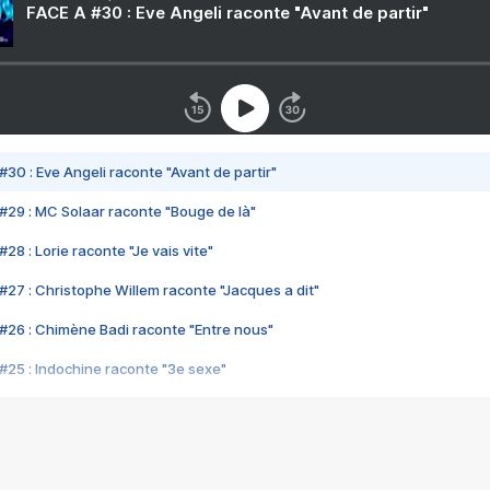
FACE A #30 : Eve Angeli raconte "Avant de partir"
#30 : Eve Angeli raconte "Avant de partir"
#29 : MC Solaar raconte "Bouge de là"
28 : Lorie raconte "Je vais vite"
#27 : Christophe Willem raconte "Jacques a dit"
#26 : Chimène Badi raconte "Entre nous"
#25 : Indochine raconte "3e sexe"
#24 : Zaho raconte "C'est chelou"
#23 : Patrick Bruel raconte "Au café des délices"
#22 : Kyo raconte "Le chemin"