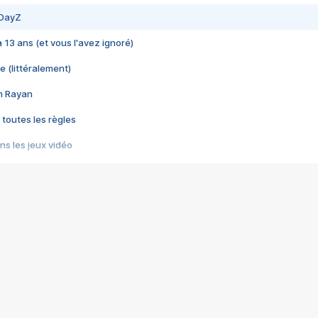
 DayZ
 a 13 ans (et vous l'avez ignoré)
e (littéralement)
im Rayan
 toutes les règles
s les jeux vidéo
us choquant de Rockstar ? - Le scandale BULLY
e plus moche de Steam
du RÊVE tourne au CAUCHEMAR
pendant 8 heures
it… à tort
umiliés par un jeu vidéo