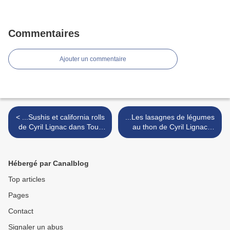
Commentaires
Ajouter un commentaire
< ...Sushis et california rolls
...Les lasagnes de légumes
de Cyril Lignac dans Tous
au thon de Cyril Lignac
en cuisine, 2eme édition...
dans Tous en cuisine,2eme
édition... >
Hébergé par Canalblog
Top articles
Pages
Contact
Signaler un abus