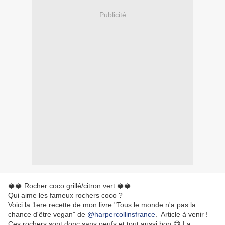
Publicité
🥥🥥 Rocher coco grillé/citron vert 🥥🥥
Qui aime les fameux rochers coco ?
Voici la 1ere recette de mon livre "Tous le monde n'a pas la
chance d'être vegan" de
@harpercollinsfrance
. Article à venir !
Ces rochers sont donc sans oeufs et tout aussi bon 😋 La