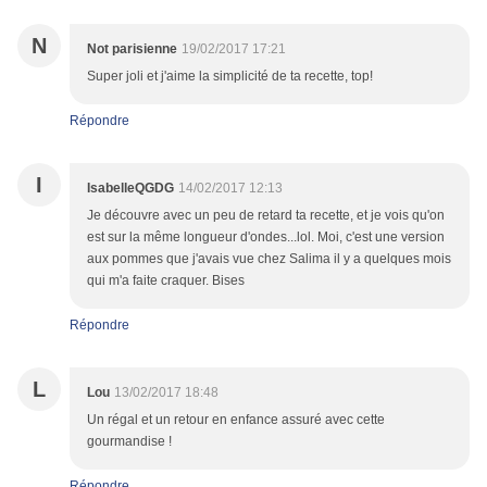
N
Not parisienne
19/02/2017 17:21
Super joli et j'aime la simplicité de ta recette, top!
Répondre
I
IsabelleQGDG
14/02/2017 12:13
Je découvre avec un peu de retard ta recette, et je vois qu'on
est sur la même longueur d'ondes...lol. Moi, c'est une version
aux pommes que j'avais vue chez Salima il y a quelques mois
qui m'a faite craquer. Bises
Répondre
L
Lou
13/02/2017 18:48
Un régal et un retour en enfance assuré avec cette
gourmandise !
Répondre