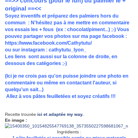
==>> concours (pour le fun) du palmier le +
original
==<<
Soyez inventifs et préparez des palmiers hors du
commun : N'hésitez pas à me mettre en commentaire
vos essais les + fous (ex : chocolat/piment...) ;-) Vous
pouvez partager vos photos sur ma page facebook :
https://www.facebook.com/Cathytutu/
ou sur instagram : cathytutu_lyon_
Les liens sont aussi sur la colonne de droite, en
dessous des catégories ;-)
(Ici je ne crois pas qu'on puisse joindre une photo en
commentaire ou même en contactant l'auteur, si
quelqu'un sait...)
Allez à vos pâtes feuilletées et soyez créatifs !!!
Recette trouvée
ici et adaptée my way.
En image :
Ingrédients :
1 pâte feuilletée si possible carrée ou mieux rectangle