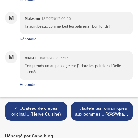
M
Maiwenn
13/02/2017 06:50
Ils sont beaux comme tout tes palmiers ! bon lundi !
Répondre
M
Marie L
09/02/2017 15:27
J'en prends un au passage car j'adore les palmiers ! Belle
journée
Répondre
< ...Gâteau de crêpes
...Tartelettes romantiques
original... (Hervé Cuisine)
aux pommes... (🏵🏵Whaou
🏵🏵) >
Hébergé par Canalblog