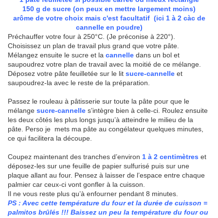
150 g de sucre (on peux en mettre largement moins)
arôme de votre choix mais c'est facultatif (ici 1 à 2 càc de
cannelle en poudre)
Préchauffer votre four à 250°C. (Je préconise à 220°).
Choisissez un plan de travail plus grand que votre pâte.
Mélangez ensuite le sucre et la
cannelle
dans un bol et
saupoudrez votre plan de travail avec la moitié de ce mélange.
Déposez votre pâte feuilletée sur le lit
sucre-cannelle
et
saupoudrez-la avec le reste de la préparation.
Passez le rouleau à pâtisserie sur toute la pâte pour que le
mélange
sucre-cannelle
s’intègre bien à celle-ci. Roulez ensuite
les deux côtés les plus longs jusqu’à atteindre le milieu de la
pâte. Perso je mets ma pâte au congélateur quelques minutes,
ce qui facilitera la découpe.
Coupez maintenant des tranches d’environ
1 à 2 centimètres
et
déposez-les sur une feuille de papier sulfurisé puis sur une
plaque allant au four. Pensez à laisser de l’espace entre chaque
palmier car ceux-ci vont gonfler à la cuisson.
Il ne vous reste plus qu’à enfourner pendant 8 minutes.
PS : Avec cette température du four et la durée de cuisson =
palmitos brûlés !!! Baissez un peu la température du four ou