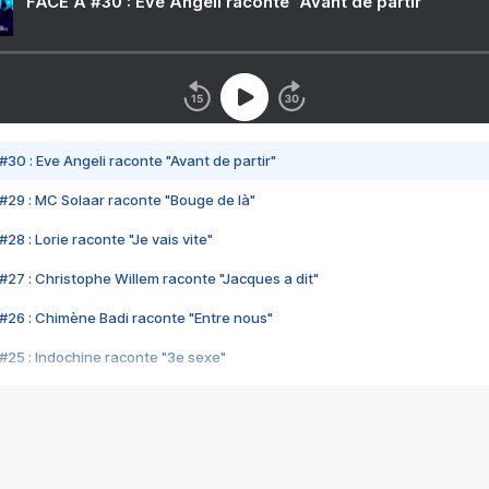
FACE A #30 : Eve Angeli raconte "Avant de partir"
#30 : Eve Angeli raconte "Avant de partir"
#29 : MC Solaar raconte "Bouge de là"
28 : Lorie raconte "Je vais vite"
#27 : Christophe Willem raconte "Jacques a dit"
#26 : Chimène Badi raconte "Entre nous"
#25 : Indochine raconte "3e sexe"
#24 : Zaho raconte "C'est chelou"
#23 : Patrick Bruel raconte "Au café des délices"
#22 : Kyo raconte "Le chemin"